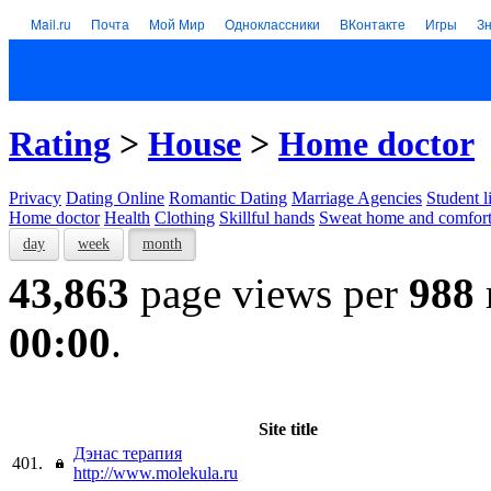
Mail.ru
Почта
Мой Мир
Одноклассники
ВКонтакте
Игры
З
Rating
>
House
>
Home doctor
Privacy
Dating Online
Romantic Dating
Marriage Agencies
Student l
Home doctor
Health
Clothing
Skillful hands
Sweat home and comfor
day
week
month
43,863
page views per
988
00:00
.
Site title
Дэнас терапия
401.
http://www.molekula.ru