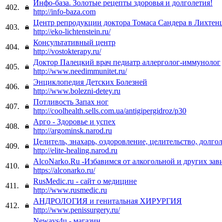
Инфо-база. Золотые рецепты здоровья и долголетия!
402.
http://info-baza.com
Центр репродукции доктора Томаса Сандера в Лихтен
403.
http://eko-lichtenstein.ru/
Консультативный центр
404.
http://vostokterapy.ru/
Доктор Палецкий врач педиатр аллерголог-иммунолог
405.
http://www.needimmunitet.ru/
Энциклопедия Детских Болезней
406.
http://www.bolezni-detey.ru
Потливость Запах ног
407.
http://coolhealth.sells.com.ua/antigipergidroz/p30
Арго - Здоровье и успех
408.
http://argominsk.narod.ru
Целитель, знахарь, оздоровление, целительство, долгол
409.
http://elite-healing.narod.ru
AlcoNarko.Ru -Избавимся от алкогольной и других за
410.
https://alconarko.ru/
RusMedic.ru - сайт о медицине
411.
http://www.rusmedic.ru
АНДРОЛОГИЯ и генитальная ХИРУРГИЯ
412.
http://www.penissurgery.ru/
Neways4u - магазин