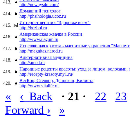
413.
http://neways4u.com/
Домашний психолог
414.
http://phsihologia.ucoz.ru
Интернет вестник "Здоровье всем".
415.
http://bezbol.ru
Американская жвачка в России
416.
http://www.usgum.ru
Исцеляющая красота - магнитные украшения "Магнет
417.
http://magnitas.narod.ru
Альтернативная медицина
418.
http://amed.ru
Народные рецепты красоты: уход за лицом, волосами, т
419.
http://recepty-krasoty.my1.ru/
ВетКор, Стелкор, Депрекан, Вилиста
420.
http://www.vitalife.ru
«
‹
Back
· 21 ·
22
23
›
»
Forward