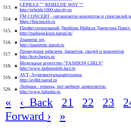
СЕРИАЛ "" REBELDE WAY ""
513.
http://rebelde1000.sitecity.ru
FM CONCERT - организатор концертов и спектаклей 
514.
https://fmconcert.ru
Профессиональный Двойник Майкла Джексона Павел 
515.
http://pashajackson.narod.ru/
Znamenic prj.
516.
http://znamenic.narod.ru
Проведение юбилеев, банкетов, свадеб и концертов
517.
http://kovchegzs.ru
Модельное агентство "FASHION GIRLS"
518.
http://www.fashiongirls.lact.ru
AVT, Аудиовизуальнаятехника
519.
http://avtltd.narod.ru
Любаша - певица, хит-мейкер, композитор.
520.
http://www.lubasha.ru
«
‹
Back
21
22
23
2
›
»
Forward