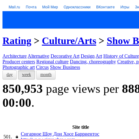
Mail.ru
Почта
Мой Мир
Одноклассники
ВКонтакте
Игры
З
Rating
>
Culture/Arts
>
Show B
Architecture
Alternative
Decorative Art
Design
Art
History of Culture
Producer centers
Regional culture
Dancing, choreography
Creative, p
Photographic art
Circus
Show Business
day
week
month
850,953
page views per
88
00:00
.
Site title
Сигарное Шоу Дон Хосе Барриентос
501.