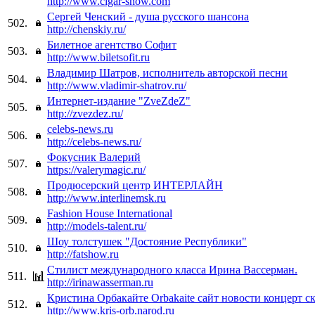
http://www.cigar-show.com
Сергей Ченский - душа русского шансона
502.
http://chenskiy.ru/
Билетное агентство Софит
503.
http://www.biletsofit.ru
Владимир Шатров, исполнитель авторской песни
504.
http://www.vladimir-shatrov.ru/
Интернет-издание "ZveZdeZ"
505.
http://zvezdez.ru/
celebs-news.ru
506.
http://celebs-news.ru/
Фокусник Валерий
507.
https://valerymagic.ru/
Продюсерский центр ИНТЕРЛАЙН
508.
http://www.interlinemsk.ru
Fashion House International
509.
http://models-talent.ru/
Шоу толстушек "Достояние Республики"
510.
http://fatshow.ru
Стилист международного класса Ирина Вассерман.
511.
http://irinawasserman.ru
Кристина Орбакайте Orbakaite сайт новости концерт с
512.
http://www.kris-orb.narod.ru