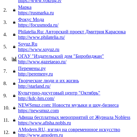
https://www.vokrug.tv
Марка
2.
https://rusmarka.ru
Фокус Мода
3.
https://focusmoda.ru/
Philatelia.Ru: Авторский проект Дмитрия Карасюка
4.
http://www.philatelia.ru/
Soyuz.Ru
5.
https://www.soyuz.ru
ОГАУ "Издательский дом "Биробиджан"
6.
http://www.gazetaeao.ru/
Перемены.ру
7.
http://peremeny.ru
Творческие люди и их жизнь
8.
http://starland.ru/
Культурно-досуговый центр "Октябрь"
9.
http://kdc-hm.com/
NEWSmuz.com: Новости музыки и шоу-бизнеса
10.
https://newsmuz.com
Афиша бесплатных мероприятий от Журнала Nobless
11.
https://www.afisha.nobls.ru
AModern.RU, взгляд на современнное искусство
12.
http://www.amodern.ru