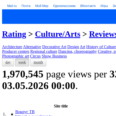
Mail.ru
Почта
Мой Мир
Одноклассники
ВКонтакте
Игры
З
Rating
>
Culture/Arts
>
Reviews
Architecture
Alternative
Decorative Art
Design
Art
History of Culture
Producer centers
Regional culture
Dancing, choreography
Creative, p
Photographic art
Circus
Show Business
day
week
month
1,970,545
page views per
3
03.05.2026 00:00
.
Site title
Вокруг ТВ
1.