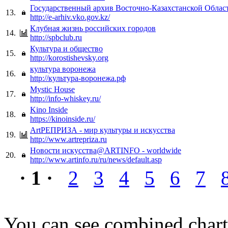
Государственный архив Восточно-Казахстанской Облас
13.
http://e-arhiv.vko.gov.kz/
Клубная жизнь российских городов
14.
http://spbclub.ru
Культура и общество
15.
http://korostishevsky.org
культура воронежа
16.
http://культура-воронежа.рф
Mystic House
17.
http://info-whiskey.ru/
Kino Inside
18.
https://kinoinside.ru/
ArtРЕПРИЗА - мир культуры и искусства
19.
http://www.artrepriza.ru
Новости искусства@ARTINFO - worldwide
20.
http://www.artinfo.ru/ru/news/default.asp
· 1 ·
2
3
4
5
6
7
You can see combined chart