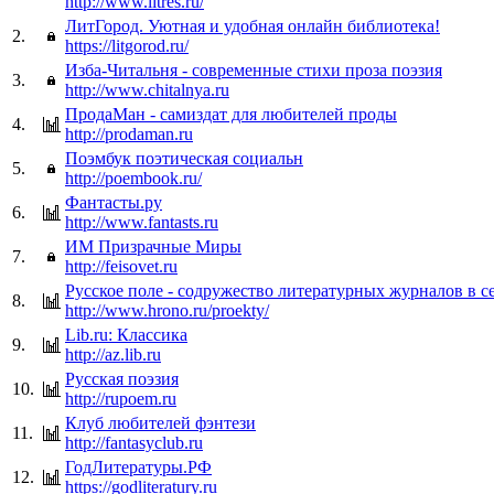
http://www.litres.ru/
ЛитГород. Уютная и удобная онлайн библиотека!
2.
https://litgorod.ru/
Изба-Читальня - современные стихи проза поэзия
3.
http://www.chitalnya.ru
ПродаМан - самиздат для любителей проды
4.
http://prodaman.ru
Поэмбук поэтическая социальн
5.
http://poembook.ru/
Фантасты.ру
6.
http://www.fantasts.ru
ИМ Призрачные Миры
7.
http://feisovet.ru
Русское поле - содружество литературных журналов в с
8.
http://www.hrono.ru/proekty/
Lib.ru: Классика
9.
http://az.lib.ru
Русская поэзия
10.
http://rupoem.ru
Клуб любителей фэнтези
11.
http://fantasyclub.ru
ГодЛитературы.РФ
12.
https://godliteratury.ru