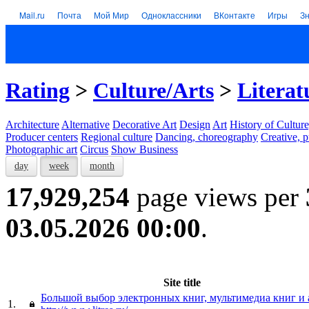
Mail.ru
Почта
Мой Мир
Одноклассники
ВКонтакте
Игры
З
Rating
>
Culture/Arts
>
Literat
Architecture
Alternative
Decorative Art
Design
Art
History of Culture
Producer centers
Regional culture
Dancing, choreography
Creative, p
Photographic art
Circus
Show Business
day
week
month
17,929,254
page views per
03.05.2026 00:00
.
Site title
Большой выбор электронных книг, мультимедиа книг и
1.