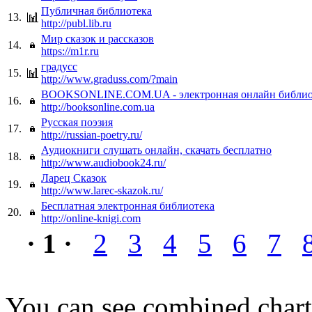
Публичная библиотека
13.
http://publ.lib.ru
Мир сказок и рассказов
14.
https://m1r.ru
градусс
15.
http://www.graduss.com/?main
BOOKSONLINE.COM.UA - электронная онлайн библио
16.
http://booksonline.com.ua
Русская поэзия
17.
http://russian-poetry.ru/
Аудиокниги слушать онлайн, скачать бесплатно
18.
http://www.audiobook24.ru/
Ларец Сказок
19.
http://www.larec-skazok.ru/
Бесплатная электронная библиотека
20.
http://online-knigi.com
· 1 ·
2
3
4
5
6
7
You can see combined chart