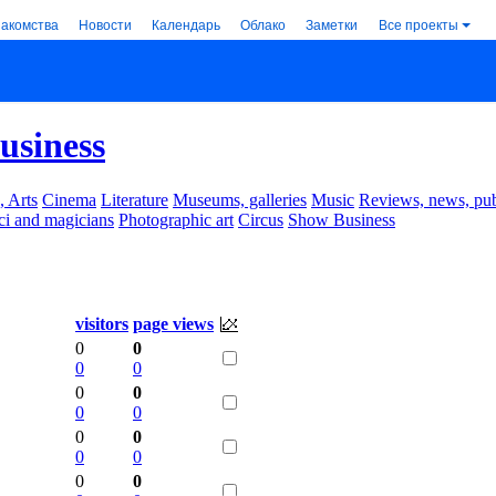
накомства
Новости
Календарь
Облако
Заметки
Все проекты
usiness
, Arts
Cinema
Literature
Museums, galleries
Music
Reviews, news, pub
ci and magicians
Photographic art
Circus
Show Business
visitors
page views
0
0
0
0
0
0
0
0
0
0
0
0
0
0