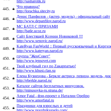
http://sasharolik.ru
Что нравица?
445.
http://lorachka.sitecity,ru
Денис Панфилов - (актер, модель) - официальный сайт
446.
http://www.depanfilov.narod.ru
МС БАТЛ С ПРИЗАМИ
447.
http://batle.ucoz.ru
Сайт Блестящей Ксении Новиковой !!!
448.
http://www.xenovic.narod.ru/
KateRyan FanWorld :: Первый русскоязычный и Киргиз
449.
http://www.kateryan.narod.ru
группа "ЖенСовет"
450.
http://www.jensovet.com
Твой клубный гид по Zакарпатью!
451.
http://www.khust.clan.su
Елена Кузнецова - Беркле актриса, певица, модель, ди
452.
http://eberkle.narod.ru/
Каталог сайтов бесплатных минусовок.
453.
http://minusovka-ru.strana.de/
Amor Fatal - фэн-проект о Наталии Орейро
454.
http://www.amorfatal.ru
Праздники для взрослых и детей
455.
http://www.prazdnikveselo.com/