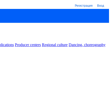
Регистрация
Вход
lications
Producer centers
Regional culture
Dancing, choreography