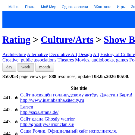
Mail.ru
Почта
Мой Мир
Одноклассники
ВКонтакте
Игры
З
Rating
>
Culture/Arts
>
Show B
Architecture
Alternative
Decorative Art
Design
Art
History of Culture
Creative, public associations
Theatres
Movies, audiobooks, games
Fo
day
week
month
850,953
page views per
888
resources; updated
03.05.2026 00:00
.
Site title
Сайт посвящён голливудскому актёру Джастин Барта!
441.
http://www.justinbartha.sitecity.ru
Larsen
442.
http://saxs.strana.de/
Сайт клана Ghostly warrior
443.
http://ghostlywarrior.clan.su/
Саша Ролик. Официальный сайт исполнителя.
444.