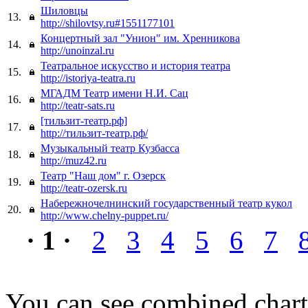
Шиловцы
13.
http://shilovtsy.ru#1551177101
Концертный зал "Унион" им. Хренникова
14.
http://unoinzal.ru
Театральное искусство и история театра
15.
http://istoriya-teatra.ru
МГАДМ Театр имени Н.И. Сац
16.
http://teatr-sats.ru
[тильзит-театр.рф]
17.
http://тильзит-театр.рф/
Музыкальный театр Кузбасса
18.
http://muz42.ru
Театр "Наш дом" г. Озерск
19.
http://teatr-ozersk.ru
Набережночелнинский государственный театр кукол
20.
http://www.chelny-puppet.ru/
· 1 ·
2
3
4
5
6
7
You can see combined chart