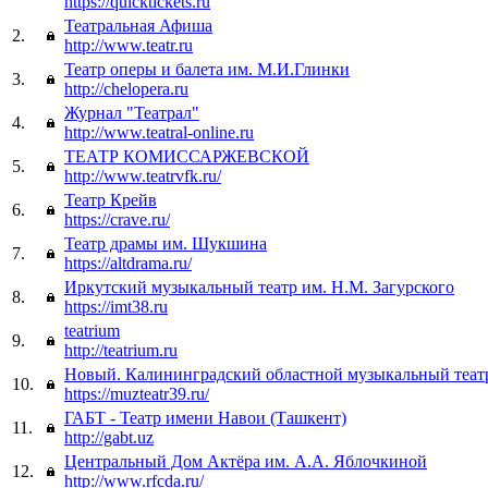
https://quicktickets.ru
Театральная Афиша
2.
http://www.teatr.ru
Театр оперы и балета им. М.И.Глинки
3.
http://chelopera.ru
Журнал "Театрал"
4.
http://www.teatral-online.ru
ТЕАТР КОМИССАРЖЕВСКОЙ
5.
http://www.teatrvfk.ru/
Театр Крейв
6.
https://crave.ru/
Театр драмы им. Шукшина
7.
https://altdrama.ru/
Иркутский музыкальный театр им. Н.М. Загурского
8.
https://imt38.ru
teatrium
9.
http://teatrium.ru
Новый. Калининградский областной музыкальный теат
10.
https://muzteatr39.ru/
ГАБТ - Театр имени Навои (Ташкент)
11.
http://gabt.uz
Центральный Дом Актёра им. А.А. Яблочкиной
12.
http://www.rfcda.ru/