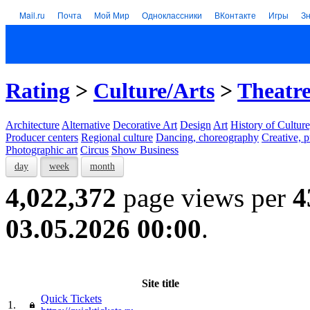
Mail.ru
Почта
Мой Мир
Одноклассники
ВКонтакте
Игры
З
Rating
>
Culture/Arts
>
Theatre
Architecture
Alternative
Decorative Art
Design
Art
History of Culture
Producer centers
Regional culture
Dancing, choreography
Creative, p
Photographic art
Circus
Show Business
day
week
month
4,022,372
page views per
4
03.05.2026 00:00
.
Site title
Quick Tickets
1.