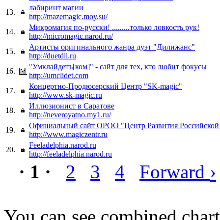
лабиринт магии
13.
http://mazemagic.moy.su/
Микромагия по-русски! .........только ловкость рук!
14.
http://micromagic.narod.ru/
Артисты оригинального жанра дуэт "Дилижанс"
15.
http://duetdil.ru
"Умклайдетъ[ком]" - сайт для тех, кто любит фокусы
16.
http://umclidet.com
Концертно-Продюсерский Центр "SK-magic"
17.
http://www.sk-magic.ru
Иллюзионист в Саратове
18.
http://neveroyatno.my1.ru/
Официальный сайт ОРОО "Центр Развития Российско
19.
http://www.magiczentr.ru
Feeladelphia.narod.ru
20.
http://feeladelphia.narod.ru
›
· 1 ·
2
3
4
Forward
You can see combined chart