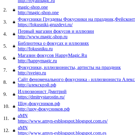
http://royalmagic.ru
magic-shop.one
2.
http://magic-shop.one
Фокусники Груздевы Фокусники на праздник,Фейсконт
3.
https://fokusniki-gruzdevi.ru/
Первый магазин фокусов и иллюзии
4.
http://www.magic-shop.ru
Библиотека о фокусах и иллюзиях
5.
http://fokusniku.ru
Магазин фокусов HappyMagic.Ru
6.
http://happymagic.ru
Фокусники, иллюзионисты, артисты на праздник
7.
http://sveigo.ru
Сайт феноменального фокусника - иллюзиониста Алекс
8.
http://алекскрэй.рф
Иллюзионист Дмитрий
9.
https://dmitrystarostin.ru/
Шоу-фокусников.рф
10.
http://шоу-фокусников.рф
aMN
11.
https://www.amyn-esblogspot.blogspot.com.es/
aMN
12.
https://www.amyn-esblogspot.blogspot.com.es