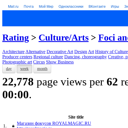
Mail.ru
Почта
Мой Мир
Одноклассники
ВКонтакте
Игры
З
Rating
>
Culture/Arts
>
Foci an
Architecture
Alternative
Decorative Art
Design
Art
History of Culture
Producer centers
Regional culture
Dancing, choreography
Creative, p
Photographic art
Circus
Show Business
day
week
month
22,778
page views per
62
re
00:00
.
Site title
Магазин фокусов ROYALMAGIC.RU
1.