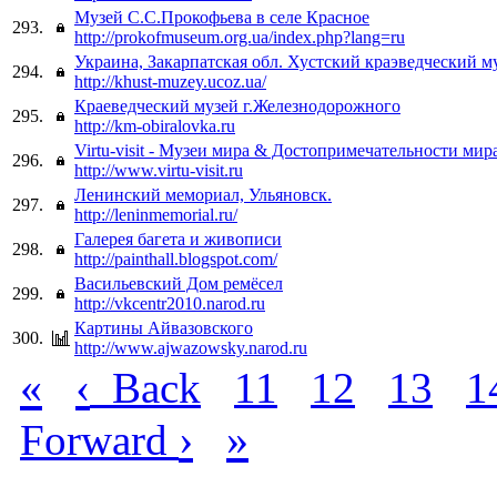
Музей С.С.Прокофьева в селе Красное
293.
http://prokofmuseum.org.ua/index.php?lang=ru
Украина, Закарпатская обл. Хустский краэведческий м
294.
http://khust-muzey.ucoz.ua/
Краеведческий музей г.Железнодорожного
295.
http://km-obiralovka.ru
Virtu-visit - Музеи мира & Достопримечательности мир
296.
http://www.virtu-visit.ru
Ленинский мемориал, Ульяновск.
297.
http://leninmemorial.ru/
Галерея багета и живописи
298.
http://painthall.blogspot.com/
Васильевский Дом ремёсел
299.
http://vkcentr2010.narod.ru
Картины Айвазовского
300.
http://www.ajwazowsky.narod.ru
«
‹
Back
11
12
13
1
›
»
Forward