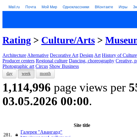
Mail.ru
Почта
Мой Мир
Одноклассники
ВКонтакте
Игры
З
Rating
>
Culture/Arts
>
Museums
Architecture
Alternative
Decorative Art
Design
Art
History of Culture
Producer centers
Regional culture
Dancing, choreography
Creative, p
Photographic art
Circus
Show Business
day
week
month
1,114,996
page views per
5
03.05.2026 00:00
.
Site title
Галерея "Авангард"
281.