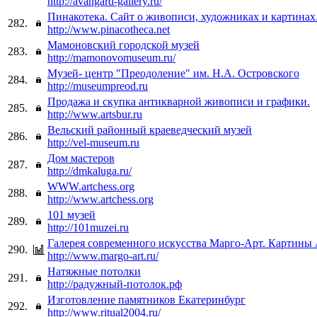
http://avangard-gallery.ru/
Пинакотека. Сайт о живописи, художниках и картинах
282.
http://www.pinacotheca.net
Мамоновский городской музей
283.
http://mamonovomuseum.ru/
Музей- центр "Преодоление" им. Н.А. Островского
284.
http://museumpreod.ru
Продажа и скупка антикварной живописи и графики.
285.
http://www.artsbur.ru
Вельский районный краеведческий музей
286.
http://vel-museum.ru
Дом мастеров
287.
http://dmkaluga.ru/
WWW.artchess.org
288.
http://www.artchess.org
101 музей
289.
http://101muzei.ru
Галерея современного искусства Марго-Арт. Картины
290.
http://www.margo-art.ru/
Натяжные потолки
291.
http://радужный-потолок.рф
Изготовление памятников Екатеринбург
292.
http://www.ritual2004.ru/