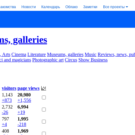
накомства
Новости
Календарь
Облако
Заметки
Все проекты
, galleries
, Arts
Cinema
Literature
Museums, galleries
Music
Reviews, news, pub
ci and magicians
Photographic art
Circus
Show Business
visitors
page views
1,143
20,980
+873
+1,556
2,732
6,994
-26
+19
797
1,995
+4
-218
408
1,969