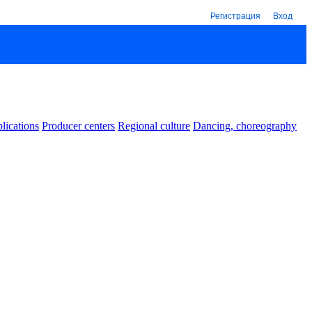
Регистрация
Вход
lications
Producer centers
Regional culture
Dancing, choreography