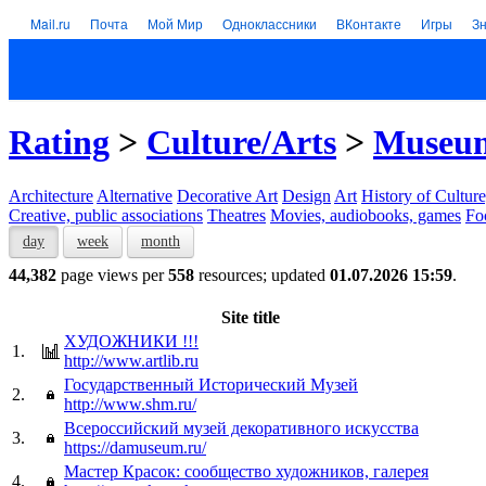
Mail.ru
Почта
Мой Мир
Одноклассники
ВКонтакте
Игры
З
Rating
>
Culture/Arts
>
Museums
Architecture
Alternative
Decorative Art
Design
Art
History of Culture
Creative, public associations
Theatres
Movies, audiobooks, games
Fo
day
week
month
44,382
page views per
558
resources; updated
01.07.2026 15:59
.
Site title
ХУДОЖНИКИ !!!
1.
http://www.artlib.ru
Государственный Исторический Музей
2.
http://www.shm.ru/
Всероссийский музей декоративного искусства
3.
https://damuseum.ru/
Мастер Красок: сообщество художников, галерея
4.