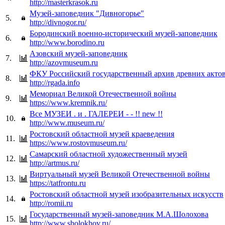
http://masterkrasok.ru
Музей-заповедник "Дивногорье"
5.
http://divnogor.ru/
Бородинский военно-исторический музей-заповедник
6.
http://www.borodino.ru
Азовский музей-заповедник
7.
http://azovmuseum.ru
ФКУ Российский государственный архив древних акто
8.
http://rgada.info
Мемориал Великой Отечественной войны
9.
https://www.kremnik.ru/
Все МУЗЕИ . и . ГАЛЕРЕИ - - !! new !!
10.
http://www.museum.ru/
Ростовский областной музей краеведения
11.
https://www.rostovmuseum.ru/
Самарский областной художественный музей
12.
http://artmus.ru/
Виртуальный музей Великой Отечественной войны
13.
https://tatfrontu.ru
Ростовский областной музей изобразительных искусств
14.
http://romii.ru
Государственный музей-заповедник М.А.Шолохова
15.
http://www.sholokhov.ru/