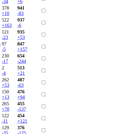
-34
+6
378
941
+10
-83
522
937
+163
-6
121
935
-23
+53
в
97
847
-5
+157
230
654
-17
-244
2
513
-4
+21
262
487
+53
-63
150
476
+13
+94
265
455
+70
-137
122
454
-11
+121
129
376
-35
-125