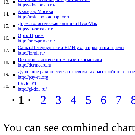
13.
https://doctorsan.ru/
Аквафор Москва
14.
http://msk.shop.aquaphor.ru
Дерматологическая клиника ПсорМак
15.
https://psormak.ru/
Орто-Прайм
16.
http://orto-prime.ru/
Санкт-Петербургский НИИ уха, горла, носа и речи
17.
http://lornii.ru/
Dermcare - интеренет магазин косметики
18.
http://dermcare.ru
Душевное равновесие - о тревожных расстройствах и не
19.
http://psy-ru.org
ГКДС #1
20.
http://gkdc1.ru/
· 1 ·
2
3
4
5
6
7
You can see combined chart