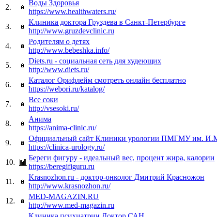
Воды Здоровья
2.
https://www.healthwaters.ru/
Клиника доктора Груздева в Санкт-Петербурге
3.
http://www.gruzdevclinic.ru
Родителям о детях
4.
http://www.bebeshka.info/
Diets.ru - социальная сеть для худеющих
5.
http://www.diets.ru/
Каталог Орифлейм смотреть онлайн бесплатно
6.
https://webori.ru/katalog/
Все соки
7.
http://vsesoki.ru/
Анима
8.
https://anima-clinic.ru/
Официальный сайт Клиники урологии ПМГМУ им. И.М
9.
https://clinica-urology.ru/
Береги фигуру - идеальный вес, процент жира, калории
10.
https://beregifiguru.ru
Krasnozhon.ru - доктор-онколог Дмитрий Красножон
11.
http://www.krasnozhon.ru/
MED-MAGAZIN.RU
12.
http://www.med-magazin.ru
Клиника психиатрии Доктор САН