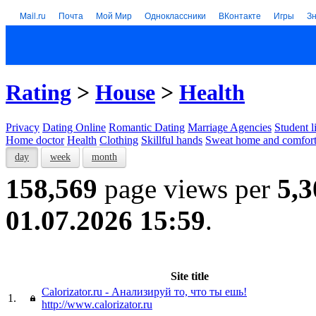
Mail.ru
Почта
Мой Мир
Одноклассники
ВКонтакте
Игры
З
Rating
>
House
>
Health
Privacy
Dating Online
Romantic Dating
Marriage Agencies
Student l
Home doctor
Health
Clothing
Skillful hands
Sweat home and comfor
day
week
month
158,569
page views per
5,3
01.07.2026 15:59
.
Site title
Calorizator.ru - Анализируй то, что ты ешь!
1.
http://www.calorizator.ru