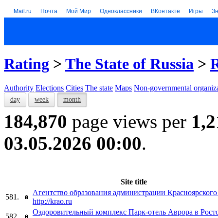
Mail.ru
Почта
Мой Мир
Одноклассники
ВКонтакте
Игры
З
Rating
>
The State of Russia
>
R
Authority
Elections
Cities
The state
Maps
Non-governmental organiza
day
week
month
184,870
page views per
1,2
03.05.2026 00:00
.
Site title
Агентство образования администрации Красноярского
581.
http://krao.ru
Оздоровительный комплекс Парк-отель Аврора в Рост
582.