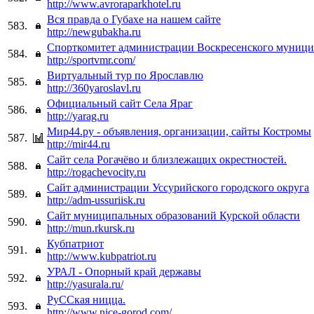
http://www.avroraparkhotel.ru
Вся правда о Губахе на нашем сайте
583.
http://newgubakha.ru
Спорткомитет администрации Воскресенского муници
584.
http://sportvmr.com/
Виртуальный тур по Ярославлю
585.
http://360yaroslavl.ru
Официальный сайт Села Яраг
586.
http://yarag.ru
Мир44.ру - объявления, организации, сайты Костромы
587.
http://mir44.ru
Сайт села Рогачёво и близлежащих окрестностей.
588.
http://rogachevocity.ru
Сайт администрации Уссурийского городского округа
589.
http://adm-ussuriisk.ru
Сайт муниципальных образований Курской области
590.
http://mun.rkursk.ru
Кубпатриот
591.
http://www.kubpatriot.ru
УРАЛ - Опорный край державы
592.
http://yasurala.ru/
РуССкая ницца.
593.
http://www.nice-gorod.com/