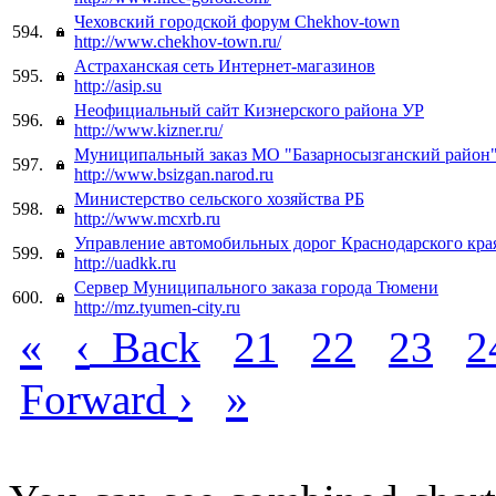
Чеховский городской форум Сhekhov-town
594.
http://www.chekhov-town.ru/
Астраханская сеть Интернет-магазинов
595.
http://asip.su
Неофициальный сайт Кизнерского района УР
596.
http://www.kizner.ru/
Муниципальный заказ МО "Базарносызганский район
597.
http://www.bsizgan.narod.ru
Министерство сельского хозяйства РБ
598.
http://www.mcxrb.ru
Управление автомобильных дорог Краснодарского кра
599.
http://uadkk.ru
Сервер Муниципального заказа города Тюмени
600.
http://mz.tyumen-city.ru
«
‹
Back
21
22
23
2
›
»
Forward