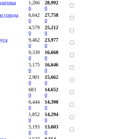
олитика
1,266
28,992
0
0
и города
6,642
27,758
0
0
4,579
25,212
0
0
уга
9,462
23,977
0
0
9,339
16,668
0
0
5,175
16,646
0
0
2,901
15,662
0
0
683
14,652
0
0
6,444
14,398
0
0
1,852
14,294
0
0
5,193
13,603
0
0