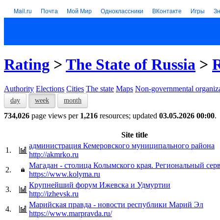
Mail.ru
Почта
Мой Мир
Одноклассники
ВКонтакте
Игры
З
Rating
>
The State of Russia
>
R
Authority
Elections
Cities
The state
Maps
Non-governmental organiza
day
week
month
734,026
page views per
1,216
resources; updated
03.05.2026 00:00
.
Site title
администрация Кемеровского муниципального района
1.
http://akmrko.ru
Магадан - столица Колымского края. Региональный сер
2.
https://www.kolyma.ru
Крупнейший форум Ижевска и Удмуртии
3.
http://izhevsk.ru
Марийская правда - новости республики Марий Эл
4.
https://www.marpravda.ru/