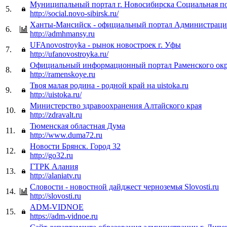
Муниципальный портал г. Новосибирска Социальная п
5.
http://social.novo-sibirsk.ru/
Ханты-Мансийск - официальный портал Администраци
6.
http://admhmansy.ru
UFAnovostroyka - рынок новостроек г. Уфы
7.
http://ufanovostroyka.ru/
Официальный информационный портал Раменского окр
8.
http://ramenskoye.ru
Твоя малая родина - родной край на uistoka.ru
9.
http://uistoka.ru/
Министерство здравоохранения Алтайского края
10.
http://zdravalt.ru
Тюменская областная Дума
11.
http://www.duma72.ru
Новости Брянск. Город 32
12.
http://go32.ru
ГТРК Алания
13.
http://alaniatv.ru
Словости - новостной дайджест черноземья Slovosti.ru
14.
http://slovosti.ru
ADM-VIDNOE
15.
https://adm-vidnoe.ru