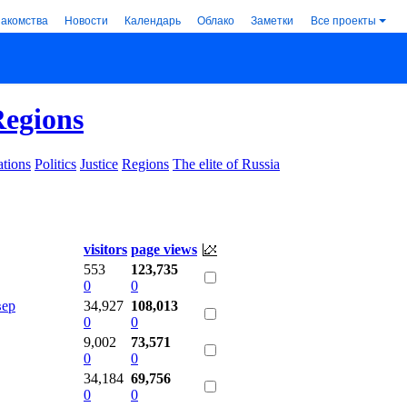
накомства
Новости
Календарь
Облако
Заметки
Все проекты
egions
tions
Politics
Justice
Regions
The elite of Russia
visitors
page views
553
123,735
0
0
вер
34,927
108,013
0
0
9,002
73,571
0
0
34,184
69,756
0
0