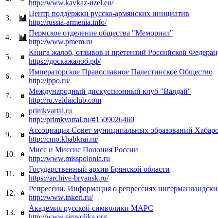
http://www.kavkaz-uzel.eu/
Центр поддержки русско-армянских инициатив
3.
http://russia-armenia.info/
Пермское отделение общества "Мемориал"
4.
http://www.pmem.ru
Книга жалоб, отзывов и претензий Российской Федера
5.
https://доскажалоб.рф/
Императорское Православное Палестинское Общество
6.
http://ippo.ru/
Международный дискуссионный клуб "Валдай"
7.
http://ru.valdaiclub.com
primkvartal.ru
8.
http://primkvartal.ru/#1509026460
Ассоциация Совет муниципальных образований Хабаро
9.
http://cmo.khabkrai.ru/
Мисс и Миссис Полония России
10.
http://www.misspolonia.ru
Государственный архив Брянской области
11.
https://archive-bryansk.ru/
Репрессии. Информация о репрессиях ингерманландск
12.
http://www.inkeri.ru/
Академия русской символики МАРС
13.
http://www.simvolika.org