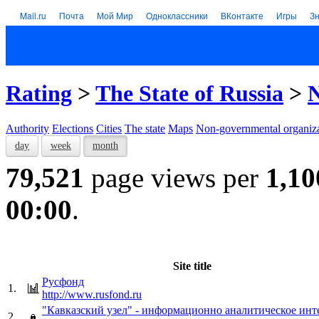
Mail.ru
Почта
Мой Мир
Одноклассники
ВКонтакте
Игры
З
Rating
>
The State of Russia
>
N
Authority
Elections
Cities
The state
Maps
Non-governmental organiza
day
week
month
79,521
page views per
1,10
00:00
.
Site title
Русфонд
1.
http://www.rusfond.ru
"Кавказский узел" - информационно аналитическое ин
2.