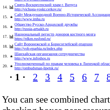
Свято-Воскресенский храм г. Вичуга
14.
http://vichuga-voskr.cerkov.ru/
Сайт Международной Военно-Исторической Ассоциац
15.
http://www.imha.ru
Общество Русско-Арцахской дружбы
16.
http://russia-artsakh.ru
Национальный регистр доноров костного мозга
17.
https://rdkm.rusfond.ru/
Сайт Воронежской и Борисоглебской епархии
18.
http://vob-eparhia.ru/index.php
Шанхайская организация сотрудничества
19.
http://www.infoshos.ru
Уполномоченный по правам человека в Липецкой обла
20.
http://ombudsman-lipetsk.ru/
· 1 ·
2
3
4
5
6
7
You can see combined chart