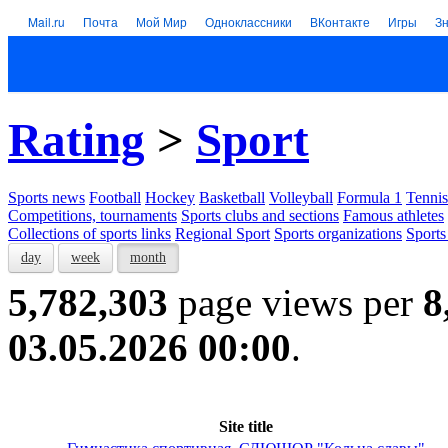
Mail.ru
Почта
Мой Мир
Одноклассники
ВКонтакте
Игры
З
Rating
>
Sport
Sports news
Football
Hockey
Basketball
Volleyball
Formula 1
Tennis
Competitions, tournaments
Sports clubs and sections
Famous athletes
Collections of sports links
Regional Sport
Sports organizations
Sports
day
week
month
5,782,303
page views per
8
03.05.2026 00:00
.
Site title