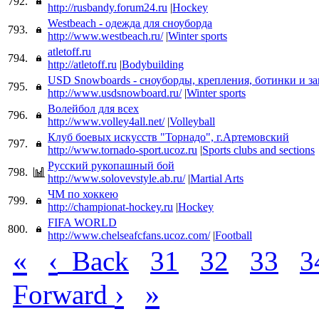
792.
http://rusbandy.forum24.ru
|
Hockey
Westbeach - одежда для сноуборда
793.
http://www.westbeach.ru/
|
Winter sports
atletoff.ru
794.
http://atletoff.ru
|
Bodybuilding
USD Snowboards - сноуборды, крепления, ботинки и з
795.
http://www.usdsnowboard.ru/
|
Winter sports
Волейбол для всех
796.
http://www.volley4all.net/
|
Volleyball
Клуб боевых искусств "Торнадо", г.Артемовский
797.
http://www.tornado-sport.ucoz.ru
|
Sports clubs and sections
Русский рукопашный бой
798.
http://www.solovevstyle.ab.ru/
|
Martial Arts
ЧМ по хоккею
799.
http://championat-hockey.ru
|
Hockey
FIFA WORLD
800.
http://www.chelseafcfans.ucoz.com/
|
Football
«
‹
Back
31
32
33
3
›
»
Forward