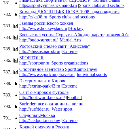
Гимнастика спортивная. СДЮШОР "Кольца славы".
781.
https://sportgymnastics.narod.ru
|
Sports clubs and sections
Команда ДЮСШ ПФК ЦСКА 1998 года рождения
782.
http://cska98.ru
|
Sports clubs and sections
Звезды российского хоккея
783.
http://www.hockeystars.ru
|
Hockey
Боевые искусства Сургута. Айкидо, карате, ножевой б
784.
http://budo-surgut.ru/
|
Martial Arts
Ростовский спелео сайт "Абиссаль"
785.
http://abissus.narod.ru/
|
Extreme
SPORTOUR
786.
http://sportour.ru
|
Sports organizations
Спортивное агентство SportCampTravel
787.
http://www.sportcamptravel.ru
|
Individual sports
Экстрим парк в Кирове
788.
http://extrim-park43.ru
|
Extreme
Сайт о мировом футболе
789.
http://foot-world.ucoz.ru/
|
Football
Surfrider: все о катании на волне
790.
http://surfrider.ru
|
Water sport
Следопыт.Москва
791.
http://sledopit.moscow
|
Extreme
Хоккей с мячом в России