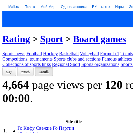
Mail.ru
Почта
Мой Мир
Одноклассники
ВКонтакте
Игры
З
Rating
>
Sport
>
Board games
Sports news
Football
Hockey
Basketball
Volleyball
Formula 1
Tennis
Competitions, tournaments
Sports clubs and sections
Famous athletes
Collections of sports links
Regional Sport
Sports organizations
Sports
day
week
month
4,664
page views per
120
re
00:00
.
Site title
Го Кифу Cвежие Го Партии
1.