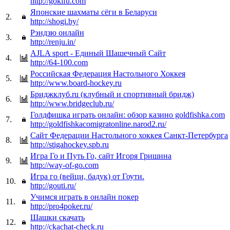
http://gokifu.com
Японские шахматы сёги в Беларуси
2.
http://shogi.by/
Рэндзю онлайн
3.
http://renju.in/
AJLA sport - Единый Шашечный Сайт
4.
http://64-100.com
Российская Федерация Настольного Хоккея
5.
http://www.board-hockey.ru
Бриджклуб.ru (клубный и спортивный бридж)
6.
http://www.bridgeclub.ru/
Голдфишка играть онлайн: обзор казино goldfishka.com
7.
http://goldfishkacomigratonline.narod2.ru/
Сайт Федерации Настольного хоккея Санкт-Петербурга
8.
http://stigahockey.spb.ru
Игра Го и Путь Го, сайт Игоря Гришина
9.
http://way-of-go.com
Игра го (вейци, бадук) от Гоути.
10.
http://gouti.ru/
Учимся играть в онлайн покер
11.
http://pro4poker.ru/
Шашки скачать
12.
http://ckachat-check.ru