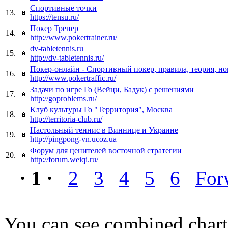
Спортивные точки
13.
https://tensu.ru/
Покер Тренер
14.
http://www.pokertrainer.ru/
dv-tabletennis.ru
15.
http://dv-tabletennis.ru/
Покер-онлайн - Спортивный покер, правила, теория, но
16.
http://www.pokertraffic.ru/
Задачи по игре Го (Вейци, Бадук) с решениями
17.
http://goproblems.ru/
Клуб культуры Го "Территория", Москва
18.
http://territoria-club.ru/
Настольный теннис в Виннице и Украине
19.
http://pingpong-vn.ucoz.ua
Форум для ценителей восточной стратегии
20.
http://forum.weiqi.ru/
· 1 ·
2
3
4
5
6
For
You can see combined chart