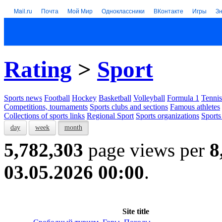
Mail.ru
Почта
Мой Мир
Одноклассники
ВКонтакте
Игры
З
Rating
>
Sport
Sports news
Football
Hockey
Basketball
Volleyball
Formula 1
Tennis
Competitions, tournaments
Sports clubs and sections
Famous athletes
Collections of sports links
Regional Sport
Sports organizations
Sports
day
week
month
5,782,303
page views per
8
03.05.2026 00:00
.
Site title