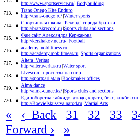
712.
http://www.sportservice.ru/
|
Bodybuilding
Trans-Onego Kite Enduro
713.
http://trans-onego.ru/
|
Winter sports
Спортивная школа "Рекорд" города Братска
714.
http://bratskrecord.ru
|
Sports clubs and sections
Фан-сайт Александра Кержакова
715.
http://kerzhakov.net.ru/
|
Football
academy.mobifitness.ru
716.
http://academy.mobifitness.ru
|
Sports organizations
Altera_Veritas
717.
http://alteraveritas.ru
|
Water sport
Livescore, прогнозы на спорт.
718.
http://sportpari.at.ua
|
Bookmaker offices
Alma-dance
719.
http://alma-dance.kz/
|
Sports clubs and sections
Единоборства : айкидо, дзюдо, каратэ, бокс, кикбоксин
720.
http://BoevieIskusstva.narod.ru
|
Martial Arts
«
‹
Back
31
32
33
3
›
»
Forward