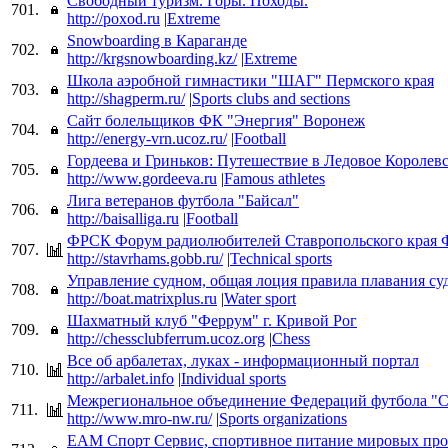
Свободный туризм. Горы. Походы.
701.
http://poxod.ru
|
Extreme
Snowboarding в Караганде
702.
http://krgsnowboarding.kz/
|
Extreme
Школа аэробной гимнастики "ШАГ" Пермского края
703.
http://shagperm.ru/
|
Sports clubs and sections
Сайт болельщиков ФК "Энергия" Воронеж
704.
http://energy-vrn.ucoz.ru/
|
Football
Гордеева и Гриньков: Путешествие в Ледовое Королев
705.
http://www.gordeeva.ru
|
Famous athletes
Лига ветеранов футбола "Байсал"
706.
http://baisalliga.ru
|
Football
ФРСК Форум радиолюбителей Ставропольского края
707.
http://stavrhams.gobb.ru/
|
Technical sports
Управление судном, общая лоция правила плавания с
708.
http://boat.matrixplus.ru
|
Water sport
Шахматный клуб "Феррум" г. Кривой Рог
709.
http://chessclubferrum.ucoz.org
|
Chess
Все об арбалетах, луках - информационный портал
710.
http://arbalet.info
|
Individual sports
Межрегиональное объединение Федераций футбола "С
711.
http://www.mro-nw.ru/
|
Sports organizations
ЕАМ Спорт Сервис, спортивное питание мировых про