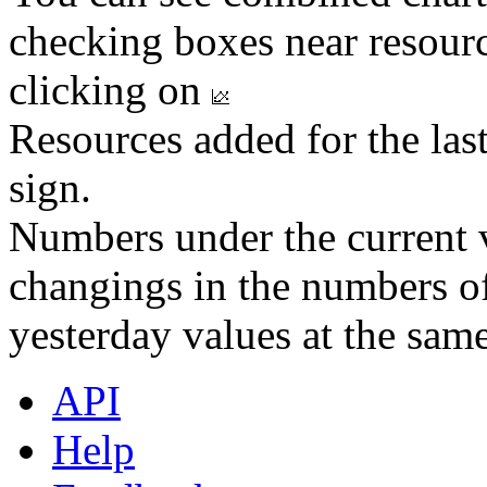
checking boxes near resourc
clicking on
Resources added for the las
sign.
Numbers under the current v
changings in the numbers of
yesterday values at the same
API
Help