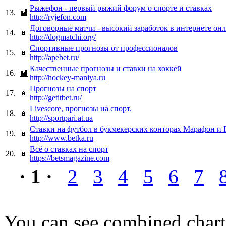
Рыжефон - первый рыжий форум о спорте и ставках
13.
http://ryjefon.com
Договорные матчи - высокий заработок в интернете он
14.
http://dogmatchi.org/
Спортивные прогнозы от профессионалов
15.
http://apebet.ru/
Качественные прогнозы и ставки на хоккей
16.
http://hockey-maniya.ru
Прогнозы на спорт
17.
http://getitbet.ru/
Livescore, прогнозы на спорт.
18.
http://sportpari.at.ua
Ставки на футбол в букмекерских конторах Марафон и 
19.
http://www.betka.ru
Всё о ставках на спорт
20.
https://betsmagazine.com
· 1 ·
2
3
4
5
6
7
You can see combined chart