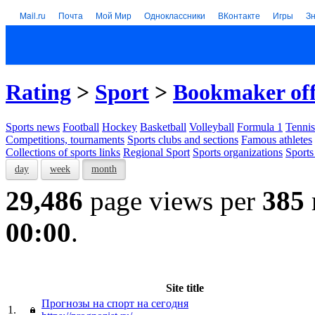
Mail.ru
Почта
Мой Мир
Одноклассники
ВКонтакте
Игры
З
Rating
>
Sport
>
Bookmaker off
Sports news
Football
Hockey
Basketball
Volleyball
Formula 1
Tennis
Competitions, tournaments
Sports clubs and sections
Famous athletes
Collections of sports links
Regional Sport
Sports organizations
Sports
day
week
month
29,486
page views per
385
00:00
.
Site title
Прогнозы на спорт на сегодня
1.