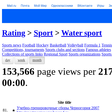
Mail.ru
Почта
Мой Мир
Одноклассники
ВКонтакте
Игры
З
Rating
>
Sport
>
Water sport
Sports news
Football
Hockey
Basketball
Volleyball
Formula 1
Tennis
Competitions, tournaments
Sports clubs and sections
Famous athletes
Collections of sports links
Regional Sport
Sports organizations
Sports
day
week
month
153,566
page views per
21
00:00
.
Site title
Учебно-тренировочные сборы Черногория 2007
81.