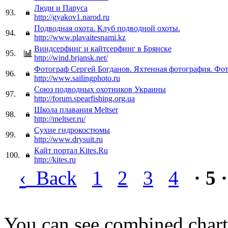
Люди и Паруса
93.
http://gyakov1.narod.ru
Подводная охота. Клуб подводной охоты.
94.
http://www.plavaitesnami.kz
Виндсерфинг и кайтсерфинг в Брянске
95.
http://wind.brjansk.net/
Фотограф Сергей Богданов. Яхтенная фотография. Фот
96.
http://www.sailingphoto.ru
Союз подводных охотников Украины
97.
http://forum.spearfishing.org.ua
Школа плавания Meltser
98.
http://meltser.ru/
Сухие гидрокостюмы
99.
http://www.drysuit.ru
Кайт портал Kites.Ru
100.
http://kites.ru
‹
Back
1
2
3
4
· 5 ·
You can see combined chart