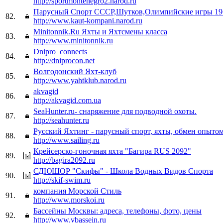
http://sportmontenegro2.narod.ru
Парусный Спорт СССР,Шутков,Олимпийские игры 19
82.
http://www.kaut-kompani.narod.ru
Minitonnik.Ru Яхты и Яхтсмены класса
83.
http://www.minitonnik.ru
Dnipro_connects
84.
http://dniprocon.net
Волгодонский Яхт-клуб
85.
http://www.yahtklub.narod.ru
akvagid
86.
http://akvagid.com.ua
SeaHunter.ru- снаряжение для подводной охоты.
87.
http://seahunter.ru
Русский Яхтинг - парусный спорт, яхты, обмен опытом
88.
http://www.sailing.ru
Крейсерско-гоночная яхта "Багира RUS 2092"
89.
http://bagira2092.ru
СДЮШОР "Скифы" - Школа Водных Видов Спорта
90.
http://skif-swim.ru
компания Морской Стиль
91.
http://www.morskoi.ru
Бассейны Москвы: адреса, телефоны, фото, цены
92.
http://www.vbassein.ru