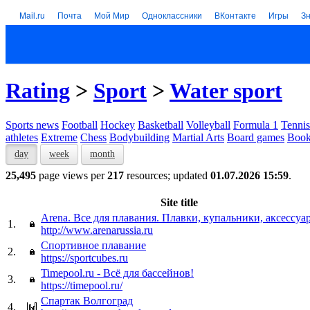
Mail.ru
Почта
Мой Мир
Одноклассники
ВКонтакте
Игры
З
Rating
>
Sport
>
Water sport
Sports news
Football
Hockey
Basketball
Volleyball
Formula 1
Tennis
athletes
Extreme
Chess
Bodybuilding
Martial Arts
Board games
Book
day
week
month
25,495
page views per
217
resources; updated
01.07.2026 15:59
.
Site title
Arena. Все для плавания. Плавки, купальники, аксессуа
1.
http://www.arenarussia.ru
Спортивное плавание
2.
https://sportcubes.ru
Timepool.ru - Всё для бассейнов!
3.
https://timepool.ru/
Спартак Волгоград
4.