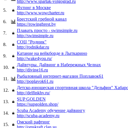
http://www.spartak-volgograd.ru
Яхтинг в Москве
5.
http://www.wowcharter.ru
Брестский гребной канал
6.
https://rowingbrest.by
Плавать просто - swimsimple.ru
7.
http://swimsimple.ru
СОЦ "Родник"
8.
http://rodnikdar.ru
Катание на вейкборде в Лыткарино
9.
http://wake4you.ru/
Дайвтуры. Дайвинг в Набережных Челнах
10.
http://diving16.ru
Рыбаловный интернет-магазин Поплавок61
11.
http://poplavok61.ru
Детско-юношеская спортивная школа "Дельфин" Хабар
12.
http://delfinkhv.ru/
SUP GOLDEN
13.
https://supgolden.shop/
Scuba Academy обучение дайвингу
14.
http://scuba-academy.ru
Омский рафтинг
15.
http://omskraft.clan.su