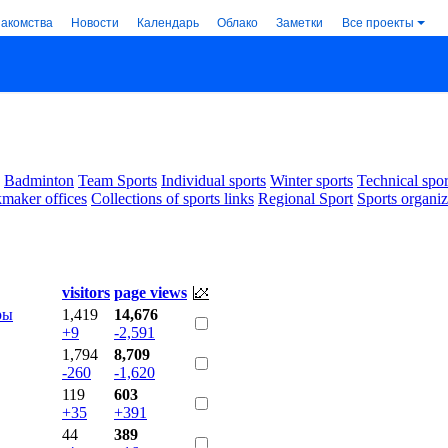
накомства
Новости
Календарь
Облако
Заметки
Все проекты
Badminton
Team Sports
Individual sports
Winter sports
Technical spor
maker offices
Collections of sports links
Regional Sport
Sports organiz
visitors
page views
ры
1,419
14,676
+9
-2,591
1,794
8,709
-260
-1,620
119
603
+35
+391
44
389