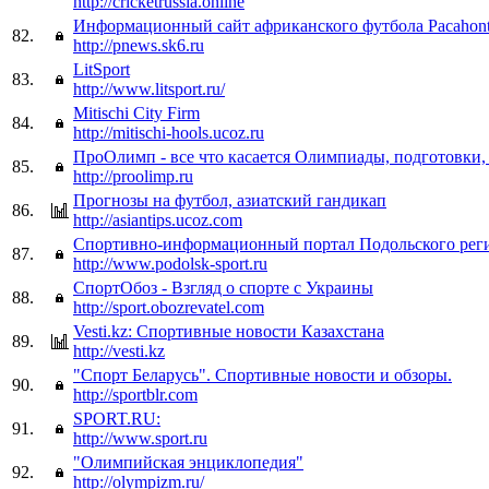
http://cricketrussia.online
Информационный сайт африканского футбола Pacahon
82.
http://pnews.sk6.ru
LitSport
83.
http://www.litsport.ru/
Mitischi City Firm
84.
http://mitischi-hools.ucoz.ru
ПроОлимп - все что касается Олимпиады, подготовки,
85.
http://proolimp.ru
Прогнозы на футбол, азиатский гандикап
86.
http://asiantips.ucoz.com
Спортивно-информационный портал Подольского рег
87.
http://www.podolsk-sport.ru
СпортОбоз - Взгляд о спорте с Украины
88.
http://sport.obozrevatel.com
Vesti.kz: Спортивные новости Казахстана
89.
http://vesti.kz
"Спорт Беларусь". Спортивные новости и обзоры.
90.
http://sportblr.com
SPORT.RU:
91.
http://www.sport.ru
"Олимпийская энциклопедия"
92.
http://olympizm.ru/