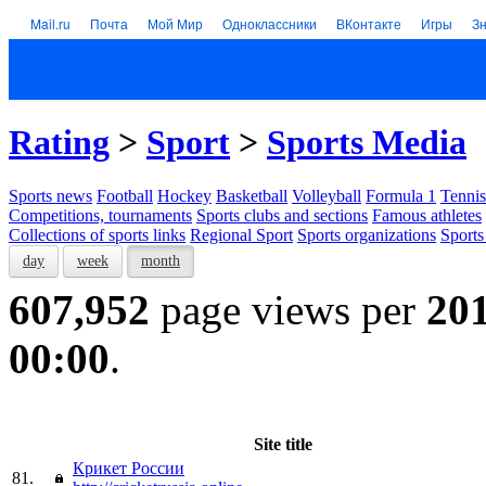
Mail.ru
Почта
Мой Мир
Одноклассники
ВКонтакте
Игры
З
Rating
>
Sport
>
Sports Media
Sports news
Football
Hockey
Basketball
Volleyball
Formula 1
Tennis
Competitions, tournaments
Sports clubs and sections
Famous athletes
Collections of sports links
Regional Sport
Sports organizations
Sports
day
week
month
607,952
page views per
20
00:00
.
Site title
Крикет России
81.