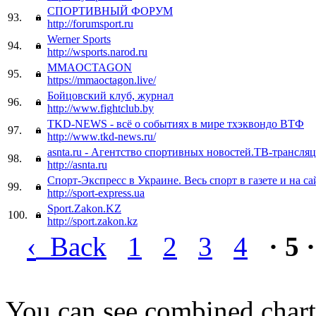
СПОРТИВНЫЙ ФОРУМ
93.
http://forumsport.ru
Werner Sports
94.
http://wsports.narod.ru
MMAOCTAGON
95.
https://mmaoctagon.live/
Бойцовский клуб, журнал
96.
http://www.fightclub.by
TKD-NEWS - всё о событиях в мире тхэквондо ВТФ
97.
http://www.tkd-news.ru/
asnta.ru - Агентство спортивных новостей.ТВ-трансля
98.
http://asnta.ru
Спорт-Экспресс в Украине. Весь спорт в газете и на са
99.
http://sport-express.ua
Sport.Zakon.KZ
100.
http://sport.zakon.kz
‹
Back
1
2
3
4
· 5 ·
You can see combined chart