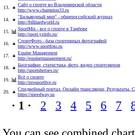
Сайт о спорте во Владимирской области
13.
http://www.champion33.ru
"Бильярдный мир" - общероссийский журнал
14.
http://billiiardworld.ru
SportMix - все о спорте в Тамбове
15.
http://sport.yzinfo.ru/
СпортФото - база спортивных фотографий
16.
http://www.sportfoto.ru
Equine Management
17.
http://equinemanagement.ru/
Биографии, статистика, фото, видео спортсменов
18.
http://sportsheroes.ru/
Всё о спорте
19.
http://prosportlive.ru
Спидвейный портал. Онлайн трансляции, Результаты. С
20.
https://speedway.su
· 1 ·
2
3
4
5
6
7
You can see combined chart