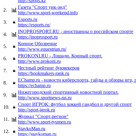
http://sports.kz
Газета "Спорт уик-энд"
2.
http://www.sport-weekend.info
Esports.ru
3.
https://esports.ru/
INOPROSPORT.RU - иностранцы о российском спорте
4.
https://inoprosport.ru
Конное Обозрение
5.
http://www.equestrian.ru/
PROKONI.RU - Лошади. Конный спорт.
6.
http://www.prokoni.ru
Честный рейтинг букмекеров
7.
https://bookmakers-rank.ru
EChamp.ru - новости киберспорта, гайды и обзоры игр, 
8.
https://echamp.ru
Нижегородский спортивный новостной портал.
9.
http://www.sportnews-nn.ru
Спорт ИГРОК: футбол хоккей гандбол и другой спорт
10.
http://sport-igrok.ru
Журнал "Спорт-регион"
11.
http://www.sport-tyumen.ru
StavkoMan.ru
12.
https://stavkoman.ru