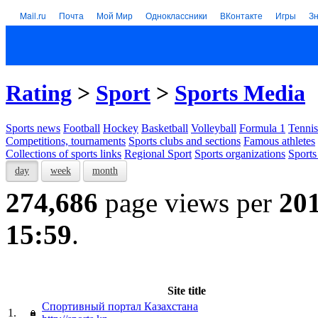
Mail.ru
Почта
Мой Мир
Одноклассники
ВКонтакте
Игры
З
Rating
>
Sport
>
Sports Media
Sports news
Football
Hockey
Basketball
Volleyball
Formula 1
Tennis
Competitions, tournaments
Sports clubs and sections
Famous athletes
Collections of sports links
Regional Sport
Sports organizations
Sports
day
week
month
274,686
page views per
20
15:59
.
Site title
Спортивный портал Казахстана
1.