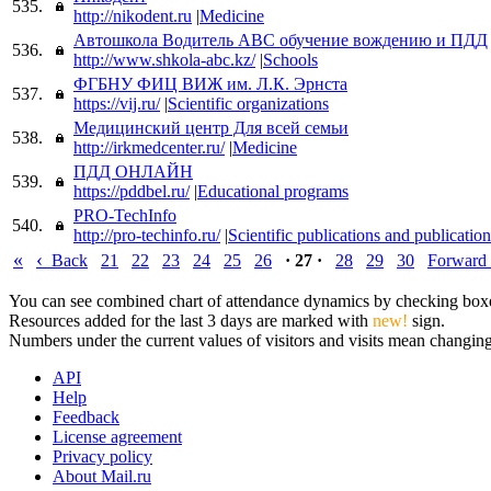
535.
http://nikodent.ru
|
Medicine
Автошкола Водитель ABC обучение вождению и ПДД
536.
http://www.shkola-abc.kz/
|
Schools
ФГБНУ ФИЦ ВИЖ им. Л.К. Эрнста
537.
https://vij.ru/
|
Scientific organizations
Медицинский центр Для всей семьи
538.
http://irkmedcenter.ru/
|
Medicine
ПДД ОНЛАЙН
539.
https://pddbel.ru/
|
Educational programs
PRO-TechInfo
540.
http://pro-techinfo.ru/
|
Scientific publications and publication
«
‹
Back
21
22
23
24
25
26
· 27 ·
28
29
30
Forward
You can see combined chart of attendance dynamics by checking boxes 
Resources added for the last 3 days are marked with
new!
sign.
Numbers under the current values of visitors and visits mean changings
API
Help
Feedback
License agreement
Privacy policy
About Mail.ru