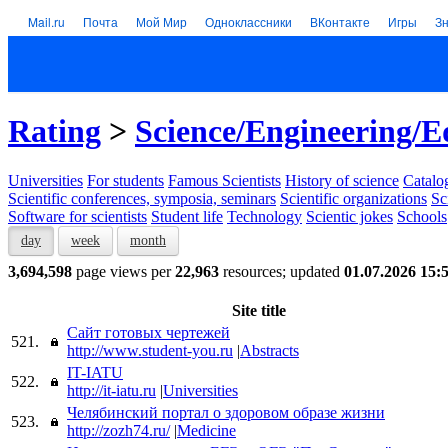
Mail.ru
Почта
Мой Мир
Одноклассники
ВКонтакте
Игры
З
Rating
>
Science/Engineering/E
Universities
For students
Famous Scientists
History of science
Catalog
Scientific conferences, symposia, seminars
Scientific organizations
Sc
Software for scientists
Student life
Technology
Scientic jokes
Schools
day
week
month
3,694,598
page views per
22,963
resources; updated
01.07.2026 15:
Site title
Сайт готовых чертежей
521.
http://www.student-you.ru
|
Abstracts
IT-IATU
522.
http://it-iatu.ru
|
Universities
Челябинский портал о здоровом образе жизни
523.
http://zozh74.ru/
|
Medicine