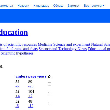
накомства
Новости
Календарь
Облако
Заметки
Все проекты
ducation
s of scientific resources
Medicine
Science and experiment
Natural Sci
ientific forums and chats
Science and Technology News
Educational p
Scientific hypotheses
59
.
visitors
page views
52
89
-6
-23
52
104
+4
+7
52
48
-6
-12