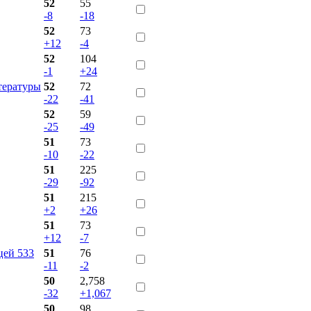
52
55
-8
-18
52
73
+12
-4
52
104
-1
+24
итературы
52
72
-22
-41
52
59
-25
-49
51
73
-10
-22
51
225
-29
-92
51
215
+2
+26
51
73
+12
-7
цей 533
51
76
-11
-2
50
2,758
-32
+1,067
50
98