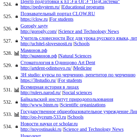
Центр подготовки к ЕГЭ и ОГЭ "ПедСистема"
524.
https://pedsystem.ru/
|
Educational programs
Познавательный портал CLOW.RU
525.
https://clow.ru
|
For students
Gorogly sayty
526.
http://gorogly.com/
|
Science and Technology News
Учитель словесности Все для урока русского языка, л
527.
http://uchitel-slovesnosti.ru
|
Schools
Маминов.рф
528.
http://маминов.рф
|
Natural Sciences
Стоматология в Одинцово Art Dent
529.
http://artdent-odintsovo.ru/
|
Medicine
3H studio: курсы по черчению, репетитор по черчению
530.
https://3hstudio.ru/
|
For students
Всемирная история в лицах
531.
http://rulers.narod.ru/
|
Social sciences
Байкальский институт природопользования
532.
http://www.binm.ru
|
Scientific organizations
Государственное общеобразовательное учреждение Ли
533.
http://oo-lyceum-533.ru
|
Schools
Новости науки от scholar.ru
534.
http://novostinauki.ru
|
Science and Technology News
Никодент