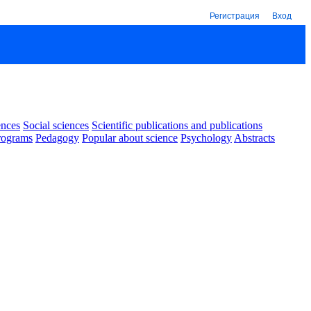
Регистрация
Вход
ences
Social sciences
Scientific publications and publications
rograms
Pedagogy
Popular about science
Psychology
Abstracts