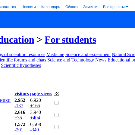
накомства
Новости
Календарь
Облако
Заметки
Все проекты
ducation
>
For students
s of scientific resources
Medicine
Science and experiment
Natural Sci
ientific forums and chats
Science and Technology News
Educational p
Scientific hypotheses
visitors
page views
бники
2,952
6,920
-137
+165
2,616
3,940
+35
+404
1,572
6,508
-201
-349