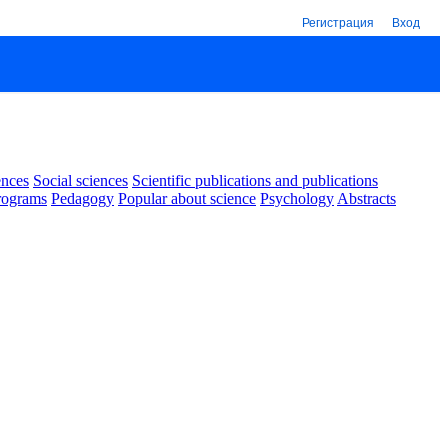
Регистрация
Вход
ences
Social sciences
Scientific publications and publications
rograms
Pedagogy
Popular about science
Psychology
Abstracts