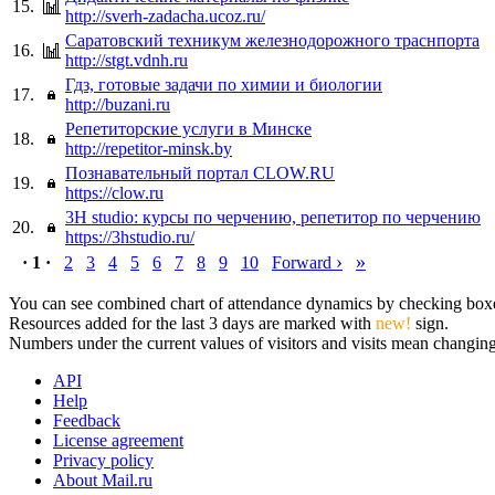
15.
http://sverh-zadacha.ucoz.ru/
Саратовский техникум железнодорожного траснпорта
16.
http://stgt.vdnh.ru
Гдз, готовые задачи по химии и биологии
17.
http://buzani.ru
Репетиторские услуги в Минске
18.
http://repetitor-minsk.by
Познавательный портал CLOW.RU
19.
https://clow.ru
3H studio: курсы по черчению, репетитор по черчению
20.
https://3hstudio.ru/
›
»
· 1 ·
2
3
4
5
6
7
8
9
10
Forward
You can see combined chart of attendance dynamics by checking boxes 
Resources added for the last 3 days are marked with
new!
sign.
Numbers under the current values of visitors and visits mean changings
API
Help
Feedback
License agreement
Privacy policy
About Mail.ru