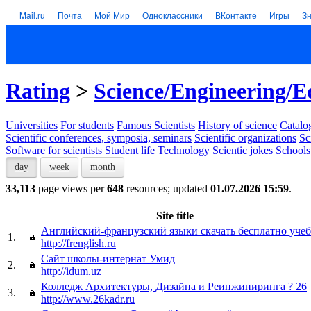
Mail.ru
Почта
Мой Мир
Одноклассники
ВКонтакте
Игры
З
Rating
>
Science/Engineering/E
Universities
For students
Famous Scientists
History of science
Catalog
Scientific conferences, symposia, seminars
Scientific organizations
Sc
Software for scientists
Student life
Technology
Scientic jokes
Schools
day
week
month
33,113
page views per
648
resources; updated
01.07.2026 15:59
.
Site title
Английский-французский языки скачать бесплатно уче
1.
http://frenglish.ru
Сайт школы-интернат Умид
2.
http://idum.uz
Колледж Архитектуры, Дизайна и Реинжиниринга ? 26
3.
http://www.26kadr.ru