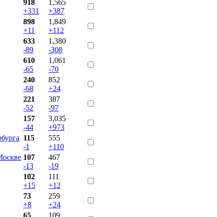
918
1,565
+331
+387
898
1,849
+11
+112
633
1,380
-89
-308
610
1,061
-65
-70
240
852
-68
+24
221
387
-52
-97
157
3,035
-44
+973
бурга
115
555
-1
+110
Москве
107
467
-13
-19
102
111
+15
+12
73
259
+8
+24
65
109