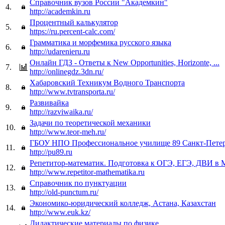
Справочник вузов России "Академкин"
4.
http://academkin.ru
Процентный калькулятор
5.
https://ru.percent-calc.com/
Грамматика и морфемика русского языка
6.
http://udarenieru.ru
Онлайн ГДЗ - Ответы к New Opportunities, Horizonte, ...
7.
http://onlinegdz.3dn.ru/
Хабаровский Техникум Водного Транспорта
8.
http://www.tvtransporta.ru/
Развивайка
9.
http://razviwaika.ru/
Задачи по теоретической механики
10.
http://www.teor-meh.ru/
ГБОУ НПО Профессиональное училище 89 Санкт-Петер
11.
http://pu89.ru
Репетитор-математик. Подготовка к ОГЭ, ЕГЭ, ДВИ в 
12.
http://www.repetitor-mathematika.ru
Cправочник по пунктуации
13.
http://old-punctum.ru/
Экономико-юридический колледж, Астана, Казахстан
14.
http://www.euk.kz/
Дидактические материалы по физике