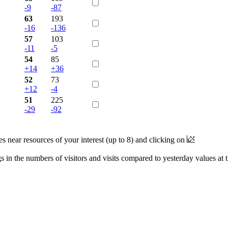
-9
-87
63
193
-16
-136
57
103
-11
-5
54
85
+14
+36
52
73
+12
-4
51
225
-29
-92
near resources of your interest (up to 8) and clicking on
 in the numbers of visitors and visits compared to yesterday values at 