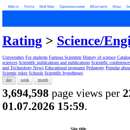
Mail.ru
Почта
Мой Мир
Одноклассники
ВКонтакте
Игры
З
Rating
>
Science/Eng
Universities
For students
Famous Scientists
History of science
Catalog
sciences
Scientific publications and publications
Scientific conference
and Technology News
Educational programs
Pedagogy
Popular abou
Scientic jokes
Schools
Scientific hypotheses
day
week
month
3,694,598
page views per
2
01.07.2026 15:59
.
Site title