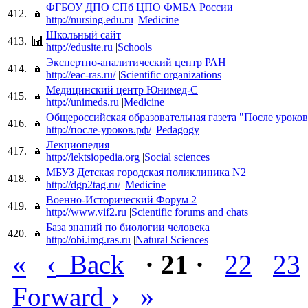
ФГБОУ ДПО СПб ЦПО ФМБА России
412.
http://nursing.edu.ru
|
Medicine
Школьный сайт
413.
http://edusite.ru
|
Schools
Экспертно-аналитический центр РАН
414.
http://eac-ras.ru/
|
Scientific organizations
Медицинский центр Юнимед-С
415.
http://unimeds.ru
|
Medicine
Общероссийская образовательная газета "После уроков
416.
http://после-уроков.рф/
|
Pedagogy
Лекциопедия
417.
http://lektsiopedia.org
|
Social sciences
МБУЗ Детская городская поликлиника N2
418.
http://dgp2tag.ru/
|
Medicine
Военно-Исторический Форум 2
419.
http://www.vif2.ru
|
Scientific forums and chats
База знаний по биологии человека
420.
http://obi.img.ras.ru
|
Natural Sciences
«
‹
Back
· 21 ·
22
23
›
»
Forward