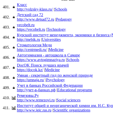
Класс
401.
http://volzsky-klass.ru/
|
Schools
Детский сад 72
402.
http://www.detsad72.ru
|
Pedagogy
vecobelt.ru
403.
https://vecobelt.ru
|
Technology
Курский институт менеджмента, эконмики и бизнеса
404.
http://mebik.ru
|
Universities
Стоматология Меди
405.
http://centrmedi.ru/
|
Medicine
Автогимназия - автошкола в Самаре
406.
https://www.avtogimnaziya.ru
|
Schools
DocOK Поиск лучших врачей
407.
https://docok.kz/
|
Medicine
Умная - секретный гид по женской природе
408.
https://umnaja.ru/
|
Psychology
Учет в банках Российской Федерации
409.
http://учет-в-банках.рф
|
Educational programs
Ремезовы.Ру
410.
http://www.remezovi.ru
|
Social sciences
Институт общей и неорганической химии им. Н.С. Ку
411.
http://www.igic.ras.ru
|
Scientific organizations