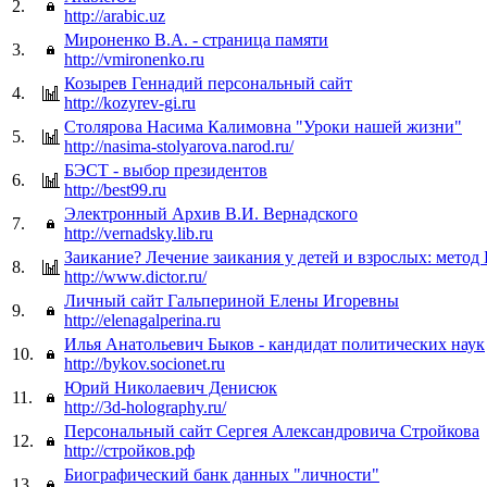
2.
http://arabic.uz
Мироненко В.А. - страница памяти
3.
http://vmironenko.ru
Козырев Геннадий персональный сайт
4.
http://kozyrev-gi.ru
Столярова Насима Калимовна "Уроки нашей жизни"
5.
http://nasima-stolyarova.narod.ru/
БЭСТ - выбор президентов
6.
http://best99.ru
Электронный Архив В.И. Вернадского
7.
http://vernadsky.lib.ru
Заикание? Лечение заикания у детей и взрослых: метод
8.
http://www.dictor.ru/
Личный сайт Гальпериной Елены Игоревны
9.
http://elenagalperina.ru
Илья Анатольевич Быков - кандидат политических наук
10.
http://bykov.socionet.ru
Юрий Николаевич Денисюк
11.
http://3d-holography.ru/
Персональный сайт Сергея Александровича Стройкова
12.
http://стройков.рф
Биографический банк данных "личности"
13.