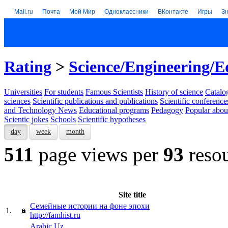
Mail.ru
Почта
Мой Мир
Одноклассники
ВКонтакте
Игры
З
Rating
>
Science/Engineering/E
Universities
For students
Famous Scientists
History of science
Catalog
sciences
Scientific publications and publications
Scientific conference
and Technology News
Educational programs
Pedagogy
Popular abou
Scientic jokes
Schools
Scientific hypotheses
day
week
month
511
page views per
93
resou
Site title
Семейные истории на фоне эпохи
1.
http://famhist.ru
Arabic.Uz