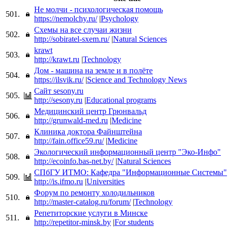
Не молчи - психологическая помощь
501.
https://nemolchy.ru/
|
Psychology
Схемы на все случаи жизни
502.
http://sobiratel-sxem.ru/
|
Natural Sciences
krawt
503.
http://krawt.ru
|
Technology
Дом - машина на земле и в полёте
504.
https://ilsvik.ru/
|
Science and Technology News
Сайт sesony.ru
505.
http://sesony.ru
|
Educational programs
Медицинский центр Грюнвальд
506.
http://grunwald-med.ru
|
Medicine
Клиника доктора Файнштейна
507.
http://fain.office59.ru/
|
Medicine
Экологический информационный центр "Эко-Инфо"
508.
http://ecoinfo.bas-net.by/
|
Natural Sciences
СПбГУ ИТМО: Кафедра "Информационные Системы"
509.
http://is.ifmo.ru
|
Universities
Форум по ремонту холодильников
510.
http://master-catalog.ru/forum/
|
Technology
Репетиторские услуги в Минске
511.
http://repetitor-minsk.by
|
For students