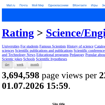
Mail.ru
Почта
Мой Мир
Одноклассники
ВКонтакте
Игры
З
Rating
>
Science/Eng
Universities
For students
Famous Scientists
History of science
Catalog
sciences
Scientific publications and publications
Scientific conference
and Technology News
Educational programs
Pedagogy
Popular abou
Scientic jokes
Schools
Scientific hypotheses
day
week
month
3,694,598
page views per
2
01.07.2026 15:59
.
Site title