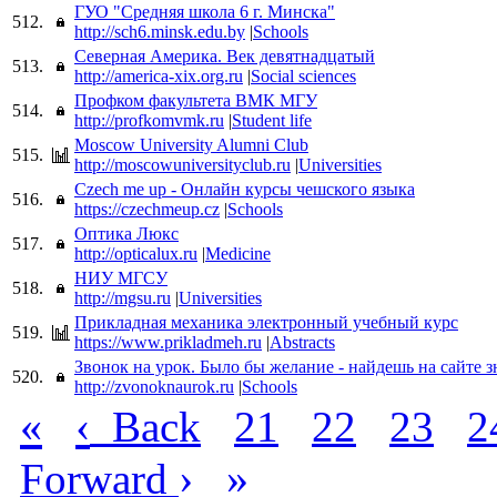
ГУО "Средняя школа 6 г. Минска"
512.
http://sch6.minsk.edu.by
|
Schools
Cеверная Америка. Век девятнадцатый
513.
http://america-xix.org.ru
|
Social sciences
Профком факультета ВМК МГУ
514.
http://profkomvmk.ru
|
Student life
Moscow University Alumni Club
515.
http://moscowuniversityclub.ru
|
Universities
Czech me up - Онлайн курсы чешского языка
516.
https://czechmeup.cz
|
Schools
Оптика Люкс
517.
http://opticalux.ru
|
Medicine
НИУ МГСУ
518.
http://mgsu.ru
|
Universities
Прикладная механика электронный учебный курс
519.
https://www.prikladmeh.ru
|
Abstracts
Звонок на урок. Было бы желание - найдешь на сайте з
520.
http://zvonoknaurok.ru
|
Schools
«
‹
Back
21
22
23
2
›
»
Forward