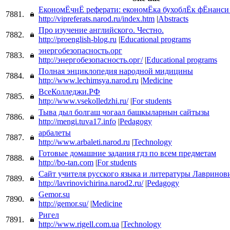
ЕкономЁчнЁ реферати: економЁка бухоблЁк фЁнанси
7881.
http://vipreferats.narod.ru/index.htm
|
Abstracts
Про изучение английского. Честно.
7882.
http://proenglish-blog.ru
|
Educational programs
энергобезопасность.орг
7883.
http://энергобезопасность.орг/
|
Educational programs
Полная энциклопедия народной мидицины
7884.
http://www.lechimsya.narod.ru
|
Medicine
ВсеКолледжи.РФ
7885.
http://www.vsekolledzhi.ru/
|
For students
Тыва дыл болгаш чогаал башкыларнын сайтызы
7886.
http://mengi.tuva17.info
|
Pedagogy
арбалеты
7887.
http://www.arbaleti.narod.ru
|
Technology
Готовые домашние задания гдз по всем предметам
7888.
http://bo-tan.com
|
For students
Сайт учителя русского языка и литературы Лаврино
7889.
http://lavrinovichirina.narod2.ru/
|
Pedagogy
Gemor.su
7890.
http://gemor.su/
|
Medicine
Ригел
7891.
http://www.rigell.com.ua
|
Technology