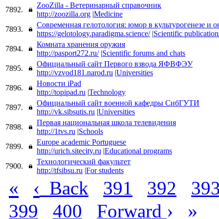
ZooZilla - Ветеринарный справочник
7892.
http://zoozilla.org
|
Medicine
Современная гелотология: юмор в культурогенезе и о
7893.
https://gelotology.paradigma.science/
|
Scientific publicatio
Комната хранения оружия
7894.
http://pasport272.ru/
|
Scientific forums and chats
Официальный сайт Первого взвода ЯФВФЭУ
7895.
http://vzvod181.narod.ru
|
Universities
Новости iPad
7896.
http://topipad.ru
|
Technology
Официальный сайт военной кафедры СибГУТИ
7897.
http://vk.sibsutis.ru
|
Universities
Первая национальная школа телевидения
7898.
http://1tvs.ru
|
Schools
Europe academic Portuguese
7899.
http://urich.sitecity.ru
|
Educational programs
Технологический факультет
7900.
http://tfsibsu.ru
|
For students
«
‹
Back
391
392
39
›
»
399
400
Forward