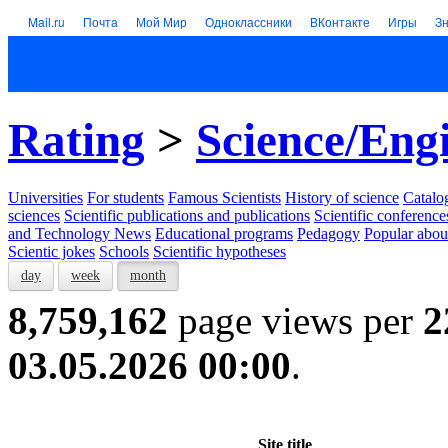
Mail.ru
Почта
Мой Мир
Одноклассники
ВКонтакте
Игры
З
Rating
>
Science/Eng
Universities
For students
Famous Scientists
History of science
Catalog
sciences
Scientific publications and publications
Scientific conference
and Technology News
Educational programs
Pedagogy
Popular abou
Scientic jokes
Schools
Scientific hypotheses
day
week
month
8,759,162
page views per
2
03.05.2026 00:00
.
Site title