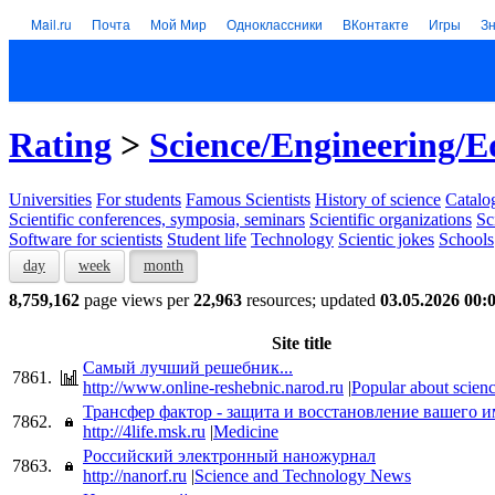
Mail.ru
Почта
Мой Мир
Одноклассники
ВКонтакте
Игры
З
Rating
>
Science/Engineering/E
Universities
For students
Famous Scientists
History of science
Catalog
Scientific conferences, symposia, seminars
Scientific organizations
Sc
Software for scientists
Student life
Technology
Scientic jokes
Schools
day
week
month
8,759,162
page views per
22,963
resources; updated
03.05.2026 00:
Site title
Самый лучший решебник...
7861.
http://www.online-reshebnic.narod.ru
|
Popular about scien
Трансфер фактор - защита и восстановление вашего 
7862.
http://4life.msk.ru
|
Medicine
Российский электронный наножурнал
7863.
http://nanorf.ru
|
Science and Technology News