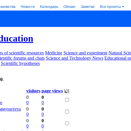
накомства
Новости
Календарь
Облако
Заметки
Все проекты
ducation
s of scientific resources
Medicine
Science and experiment
Natural Sci
ientific forums and chats
Science and Technology News
Educational p
Scientific hypotheses
00
.
visitors
page views
0
0
ce
0
0
иммунитета
0
0
0
0
0
0
0
0