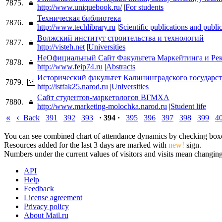
7875.
http://www.uniquebook.ru/
|
For students
Техническая библиотека
7876.
http://www.techlibrary.ru
|
Scientific publications and publi
Волжский институт строительства и технологий
7877.
http://visteh.net
|
Universities
НеОфициальный Сайт Факультета Маркейтинга и Ре
7878.
http://www.feip74.ru
|
Abstracts
Исторический факультет Калининградского государс
7879.
http://istfak25.narod.ru
|
Universities
Сайт студентов-маркетологов ВГМХА
7880.
http://www.marketing-molochka.narod.ru
|
Student life
«
‹
Back
391
392
393
· 394 ·
395
396
397
398
399
4
You can see combined chart of attendance dynamics by checking boxes 
Resources added for the last 3 days are marked with
new!
sign.
Numbers under the current values of visitors and visits mean changings
API
Help
Feedback
License agreement
Privacy policy
About Mail.ru