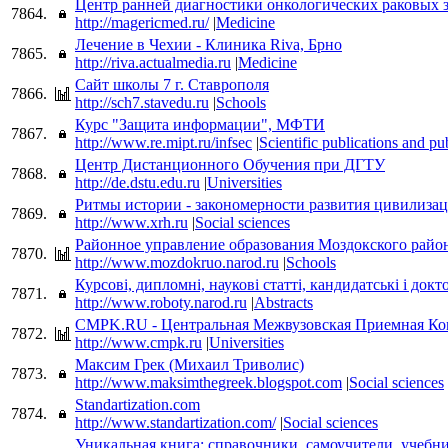
Центр ранней диагностики онкологических раковых 
7864.
http://magericmed.ru/
|
Medicine
Лечение в Чехии - Клиника Riva, Брно
7865.
http://riva.actualmedia.ru
|
Medicine
Сайт школы 7 г. Ставрополя
7866.
http://sch7.stavedu.ru
|
Schools
Курс "Защита информации", МФТИ
7867.
http://www.re.mipt.ru/infsec
|
Scientific publications and pu
Центр Дистанционного Обучения при ДГТУ
7868.
http://de.dstu.edu.ru
|
Universities
Ритмы истории - закономерности развития цивилиза
7869.
http://www.xrh.ru
|
Social sciences
Районное управление образования Моздокского райо
7870.
http://www.mozdokruo.narod.ru
|
Schools
Курсовi, дипломнi, науковi статтi, кандидатськi i докт
7871.
http://www.roboty.narod.ru
|
Abstracts
CMPK.RU - Центральная Межвузовская Приемная Ко
7872.
http://www.cmpk.ru
|
Universities
Максим Грек (Михаил Триволис)
7873.
http://www.maksimthegreek.blogspot.com
|
Social sciences
Standartization.com
7874.
http://www.standartization.com/
|
Social sciences
Уникальная книга: справочники, самоучители, учебн