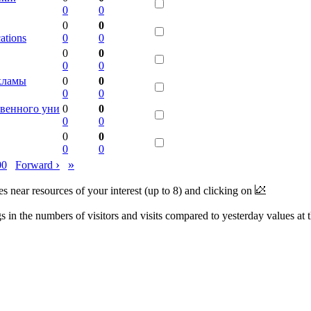
0
0
0
0
cations
0
0
0
0
0
0
кламы
0
0
0
0
твенного уни
0
0
0
0
0
0
0
0
›
»
00
Forward
near resources of your interest (up to 8) and clicking on
 in the numbers of visitors and visits compared to yesterday values at 