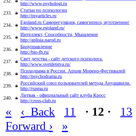
232.
http://www.psyhologi.ru
Статьи по психологии
233.
http://psyarticles.ru
Egoland.ru Саморегуляция, самогипноз, аутотренинг
234.
http://www.egoland.ru/
Интеллект, Способности, Мышление
235.
http://aplisia.narod.ru
Биоуправление
236.
http://bio-fb.ru/
Свет детства - сайт детского психолога.
237.
http://www.svetdetstva.ru/
Психодрама в России. Архив Морено-Фестивалей
238.
http://psychodrama.ru
Российский союз пользователей метода Ануашвили.
239.
http://rspma.ru
Литвак - официальный сайт клуба Кросс
240.
http://cross-club.ru
«
‹
Back
11
· 12 ·
13
›
»
Forward