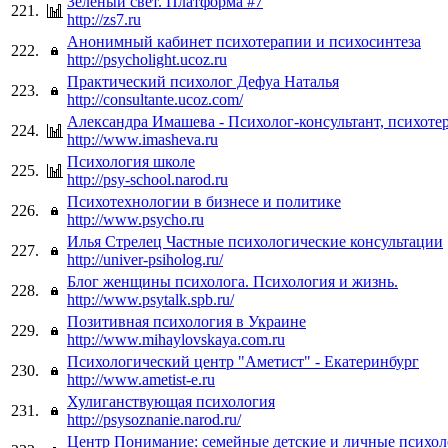
Зелёный свет. Платформа #7
221.
http://zs7.ru
Анонимный кабинет психотерапии и психосинтеза
222.
http://psycholight.ucoz.ru
Практический психолог Дефуа Наталья
223.
http://consultante.ucoz.com/
Александра Имашева - Психолог-консультант, психоте
224.
http://www.imasheva.ru
Психология школе
225.
http://psy-school.narod.ru
Психотехнологии в бизнесе и политике
226.
http://www.psycho.ru
Илья Стрелец Частные психологические консультации
227.
http://univer-psiholog.ru/
Блог женщины психолога. Психология и жизнь.
228.
http://www.psytalk.spb.ru/
Позитивная психология в Украине
229.
http://www.mihaylovskaya.com.ru
Психологический центр "Аметист" - Екатеринбург
230.
http://www.ametist-e.ru
Хулиганствующая психология
231.
http://psysoznanie.narod.ru/
Центр Понимание: семейные детские и личные психол