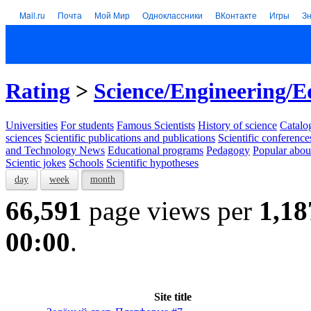
Mail.ru
Почта
Мой Мир
Одноклассники
ВКонтакте
Игры
З
Rating
>
Science/Engineering/E
Universities
For students
Famous Scientists
History of science
Catalog
sciences
Scientific publications and publications
Scientific conference
and Technology News
Educational programs
Pedagogy
Popular abou
Scientic jokes
Schools
Scientific hypotheses
day
week
month
66,591
page views per
1,18
00:00
.
Site title