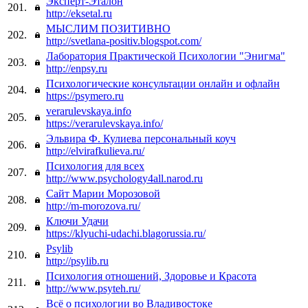
Эксперт-Эталон
201.
http://eksetal.ru
МЫСЛИМ ПОЗИТИВНО
202.
http://svetlana-positiv.blogspot.com/
Лаборатория Практической Психологии "Энигма"
203.
http://enpsy.ru
Психологические консультации онлайн и офлайн
204.
https://psymero.ru
verarulevskaya.info
205.
https://verarulevskaya.info/
Эльвира Ф. Кулиева персональный коуч
206.
http://elvirafkulieva.ru/
Психология для всех
207.
http://www.psychology4all.narod.ru
Сайт Марии Морозовой
208.
http://m-morozova.ru/
Ключи Удачи
209.
https://klyuchi-udachi.blagorussia.ru/
Psylib
210.
http://psylib.ru
Психология отношений, Здоровье и Красота
211.
http://www.psyteh.ru/
Всё о психологии во Владивостоке