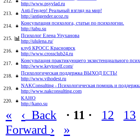
212.
http://www.psyvlad.ru
Anti-Гендер! Реальный взгляд на мир!
213.
http://antigender.ucoz.ru
Консультация психолога, статьи по психологии.
214.
http://tabu.su
Психолог Елена Улуханова
215.
http://ululena.ru/
клуб КРОСС Красноярск
216.
http://www.crossclub24.ru
Консультация практикующего экзистенциального псих
217.
http://www.keytoself.com/
Психологическая поддержка ВЫХОД ЕСТЬ!
218.
http://www.vihodest.ru
NAKConsulting - Психологическая помощь и поддержк
219.
http://www.nakconsulting.com
КАНО
220.
http://kano.su
«
‹
Back
· 11 ·
12
13
›
»
Forward