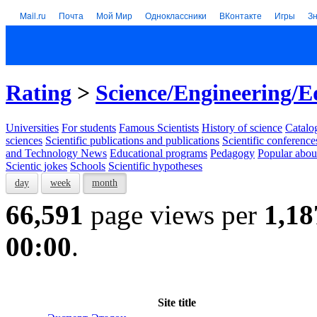
Mail.ru
Почта
Мой Мир
Одноклассники
ВКонтакте
Игры
З
Rating
>
Science/Engineering/E
Universities
For students
Famous Scientists
History of science
Catalog
sciences
Scientific publications and publications
Scientific conference
and Technology News
Educational programs
Pedagogy
Popular abou
Scientic jokes
Schools
Scientific hypotheses
day
week
month
66,591
page views per
1,18
00:00
.
Site title