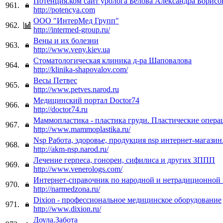
Потенция.ком сайт уролога Белова Александра Борисо
961.
http://potencya.com
ООО "ИнтерМед Групп"
962.
http://intermed-group.ru/
Вены и их болезни
963.
http://www.veny.kiev.ua
Стоматологическая клиника д-ра Шаповалова
964.
http://klinika-shapovalov.com/
Весы Петвес
965.
http://www.petves.narod.ru
Медицинский портал Doctor74
966.
http://doctor74.ru
Маммопластика - пластика груди. Пластические опера
967.
http://www.mammoplastika.ru/
Nsp Работа, здоровье, продукция nsp интернет-магазин
968.
http://akm-nsp.narod.ru/
Лечение герпеса, гонореи, сифилиса и других ЗППП
969.
http://www.venerologs.com/
Интернет-справочник по народной и нетрадиционной
970.
http://narmedzona.ru/
Dixion - профессиональное медицинское оборудование
971.
http://www.dixion.ru/
Доула.Забота