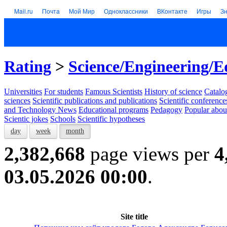
Mail.ru
Почта
Мой Мир
Одноклассники
ВКонтакте
Игры
З
Rating
>
Science/Engineering/E
Universities
For students
Famous Scientists
History of science
Catalog
sciences
Scientific publications and publications
Scientific conference
and Technology News
Educational programs
Pedagogy
Popular abou
Scientic jokes
Schools
Scientific hypotheses
day
week
month
2,382,668
page views per
4
03.05.2026 00:00
.
Site title