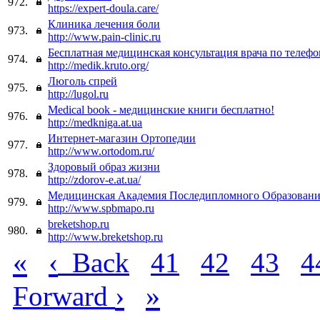
972.
https://expert-doula.care/
Клиника лечения боли
973.
http://www.pain-clinic.ru
Бесплатная медицинская консультация врача по телефо
974.
http://medik.kruto.org/
Люголь спрей
975.
http://lugol.ru
Medical book - медицинские книги бесплатно!
976.
http://medkniga.at.ua
Интернет-магазин Ортопедии
977.
http://www.ortodom.ru/
Здоровый образ жизни
978.
http://zdorov-e.at.ua/
Медицинская Академия Последипломного Образован
979.
http://www.spbmapo.ru
breketshop.ru
980.
http://www.breketshop.ru
«
‹
Back
41
42
43
4
›
»
Forward