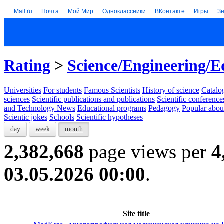
Mail.ru
Почта
Мой Мир
Одноклассники
ВКонтакте
Игры
З
Rating
>
Science/Engineering/E
Universities
For students
Famous Scientists
History of science
Catalog
sciences
Scientific publications and publications
Scientific conference
and Technology News
Educational programs
Pedagogy
Popular abou
Scientic jokes
Schools
Scientific hypotheses
day
week
month
2,382,668
page views per
4
03.05.2026 00:00
.
Site title