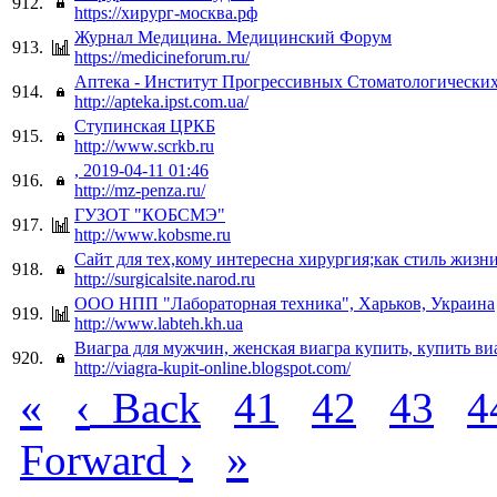
912.
https://хирург-москва.рф
Журнал Медицина. Медицинский Форум
913.
https://medicineforum.ru/
Аптека - Институт Прогрессивных Стоматологически
914.
http://apteka.ipst.com.ua/
Ступинская ЦРКБ
915.
http://www.scrkb.ru
, 2019-04-11 01:46
916.
http://mz-penza.ru/
ГУЗОТ "КОБСМЭ"
917.
http://www.kobsme.ru
Сайт для тех,кому интересна хирургия;как стиль жизни
918.
http://surgicalsite.narod.ru
ООО НПП "Лабораторная техника", Харьков, Украина
919.
http://www.labteh.kh.ua
Виагра для мужчин, женская виагра купить, купить ви
920.
http://viagra-kupit-online.blogspot.com/
«
‹
Back
41
42
43
4
›
»
Forward