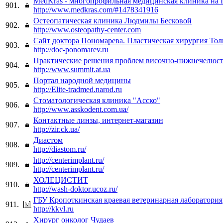
MedKras - многопрофильная медицинская клиника на 
901.
http://www.medkras.com/#1478341916
Остеопатическая клиника Людмилы Бесковой
902.
http://www.osteopathy-center.com
Сайт доктора Пономарева. Пластическая хирургия Тол
903.
http://doc-ponomarev.ru
Практические решения проблем височно-нижнечелюст
904.
http://www.summit.at.ua
Портал народной медицины
905.
http://Elite-tradmed.narod.ru
Стоматологическая клиника "Асско"
906.
http://www.asskodent.com.ua/
Контактные линзы, интернет-магазин
907.
http://zir.ck.ua/
Диастом
908.
http://diastom.ru/
http://centerimplant.ru/
909.
http://centerimplant.ru/
ХОЛЕЦИСТИТ
910.
http://wash-doktor.ucoz.ru/
ГБУ Кропоткинская краевая ветеринарная лаборатория
911.
http://kkvl.ru
Хирург онколог Чудаев