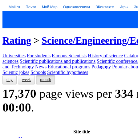
Mail.ru
Почта
Мой Мир
Одноклассники
ВКонтакте
Игры
З
Rating
>
Science/Engineering/E
Universities
For students
Famous Scientists
History of science
Catalog
sciences
Scientific publications and publications
Scientific conference
and Technology News
Educational programs
Pedagogy
Popular abou
Scientic jokes
Schools
Scientific hypotheses
day
week
month
17,370
page views per
334
00:00
.
Site title