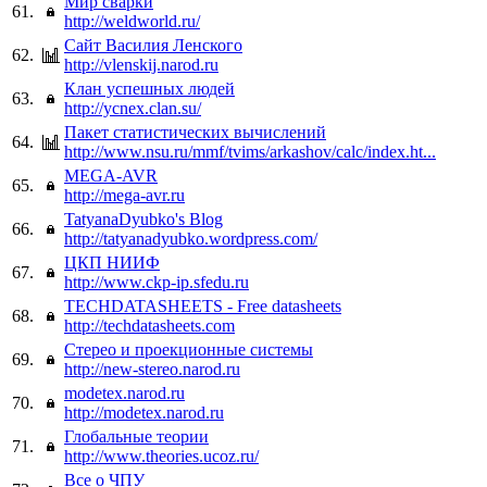
Мир сварки
61.
http://weldworld.ru/
Сайт Василия Ленского
62.
http://vlenskij.narod.ru
Клан успешных людей
63.
http://ycnex.clan.su/
Пакет статистических вычислений
64.
http://www.nsu.ru/mmf/tvims/arkashov/calc/index.ht...
MEGA-AVR
65.
http://mega-avr.ru
TatyanaDyubko's Blog
66.
http://tatyanadyubko.wordpress.com/
ЦКП НИИФ
67.
http://www.ckp-ip.sfedu.ru
TECHDATASHEETS - Free datasheets
68.
http://techdatasheets.com
Стерео и проекционные системы
69.
http://new-stereo.narod.ru
modetex.narod.ru
70.
http://modetex.narod.ru
Глобальные теории
71.
http://www.theories.ucoz.ru/
Все о ЧПУ