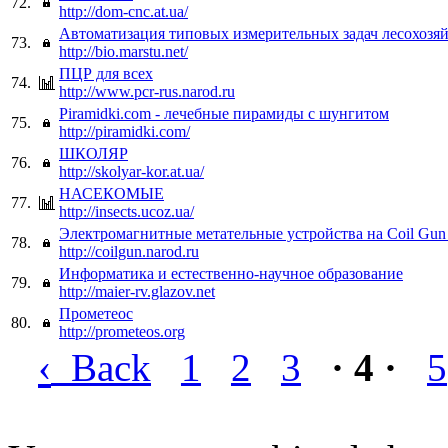
72.
http://dom-cnc.at.ua/
Автоматизация типовых измерительных задач лесохозя
73.
http://bio.marstu.net/
ПЦР для всех
74.
http://www.pcr-rus.narod.ru
Piramidki.com - лечебные пирамиды с шунгитом
75.
http://piramidki.com/
ШКОЛЯР
76.
http://skolyar-kor.at.ua/
НАСЕКОМЫЕ
77.
http://insects.ucoz.ua/
Электромагнитные метательные устройства на Coil Gun
78.
http://coilgun.narod.ru
Информатика и естественно-научное образование
79.
http://maier-rv.glazov.net
Прометеос
80.
http://prometeos.org
‹
Back
1
2
3
· 4 ·
5