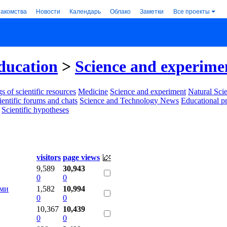
накомства
Новости
Календарь
Облако
Заметки
Все проекты
ducation
>
Science and experime
s of scientific resources
Medicine
Science and experiment
Natural Sci
ientific forums and chats
Science and Technology News
Educational p
Scientific hypotheses
visitors
page views
9,589
30,943
0
0
ями
1,582
10,994
0
0
10,367
10,439
0
0