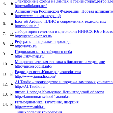
Электронные схемы на лампах и транзисторах,ретро эл
4.
http://radiolamp.net/
Аспирантура Российской Федерации. Портал аспирант
5.
http://www.аспирантура.рф
Блог об Arduino, ПЛИС и современных технологиях
6.
http://soltau.ru/
Лаборатория генетики и цитологии НИИСХ Юго-Восто
7.
http://genetika-ariser.ru/
Рефераты, шпаргалки и доклады
8.
http://lovi5.ru/
Подвижная карта звёздного неба
9.
https://sky-map.ru/
Микроскопическая техника в биологии и медицине
10.
http://microscopist.info/
Радио для всех-Юные радиолюбители
11.
http://www.junradio.com/
ALTaudio - производство и продажа ламповых усилител
12.
http://ALTaudio.ru
школа 1 города Коммунара Ленинградской области
13.
http://kommunar-school-1.narod.ru
Ритмодинамика, тяготение, инерция
14.
http://www.mirit.ru
Энциклопедия трибологии