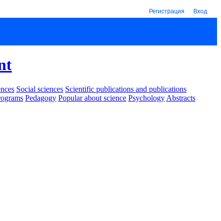
Регистрация
Вход
nt
ences
Social sciences
Scientific publications and publications
rograms
Pedagogy
Popular about science
Psychology
Abstracts