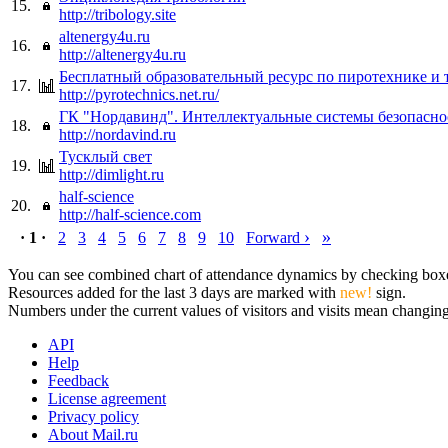
15.
http://tribology.site
altenergy4u.ru
16.
http://altenergy4u.ru
Бесплатный образовательный ресурс по пиротехнике и 
17.
http://pyrotechnics.net.ru/
ГК "Нордавинд". Интеллектуальные системы безопасно
18.
http://nordavind.ru
Тусклый свет
19.
http://dimlight.ru
half-science
20.
http://half-science.com
›
»
· 1 ·
2
3
4
5
6
7
8
9
10
Forward
You can see combined chart of attendance dynamics by checking boxes 
Resources added for the last 3 days are marked with
new!
sign.
Numbers under the current values of visitors and visits mean changings
API
Help
Feedback
License agreement
Privacy policy
About Mail.ru