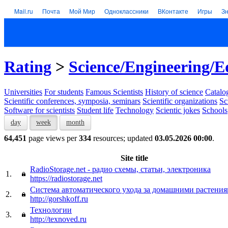
Mail.ru
Почта
Мой Мир
Одноклассники
ВКонтакте
Игры
З
Rating
>
Science/Engineering/E
Universities
For students
Famous Scientists
History of science
Catalog
Scientific conferences, symposia, seminars
Scientific organizations
Sc
Software for scientists
Student life
Technology
Scientic jokes
Schools
day
week
month
64,451
page views per
334
resources; updated
03.05.2026 00:00
.
Site title
RadioStorage.net - радио схемы, статьи, электроника
1.
https://radiostorage.net
Система автоматического ухода за домашними растени
2.
http://gorshkoff.ru
Технологии
3.
http://texnoved.ru