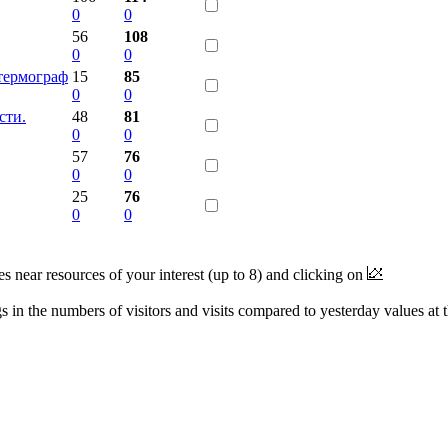
0
0
56
108
0
0
термограф
15
85
0
0
сти.
48
81
0
0
57
76
0
0
25
76
0
0
near resources of your interest (up to 8) and clicking on
 in the numbers of visitors and visits compared to yesterday values at 