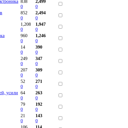
ектроника
838
2,499
0
0
ов
852
2,494
0
0
1,208
1,947
0
0
ка
960
1,246
0
0
14
390
0
0
249
347
0
0
207
309
0
0
52
271
0
0
ей, усили
64
263
0
0
79
192
0
0
21
143
0
0
106
114