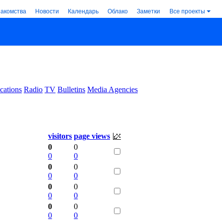
накомства
Новости
Календарь
Облако
Заметки
Все проекты
cations
Radio
TV
Bulletins
Media Agencies
visitors
page views
0
0
0
0
0
0
0
0
0
0
0
0
0
0
0
0