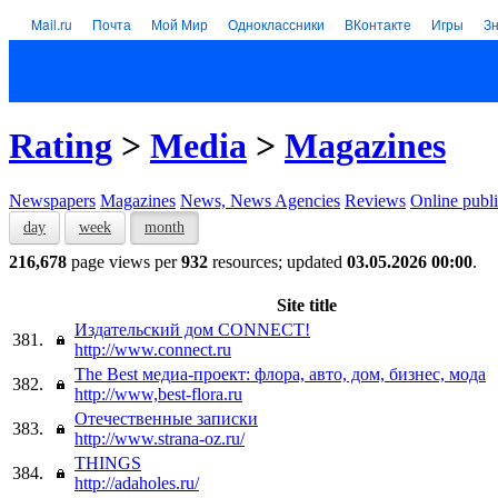
Mail.ru
Почта
Мой Мир
Одноклассники
ВКонтакте
Игры
З
Rating
>
Media
>
Magazines
Newspapers
Magazines
News, News Agencies
Reviews
Online publi
day
week
month
216,678
page views per
932
resources; updated
03.05.2026 00:00
.
Site title
Издательский дом CONNECT!
381.
http://www.connect.ru
The Best медиа-проект: флора, авто, дом, бизнес, мода
382.
http://www,best-flora.ru
Отечественные записки
383.
http://www.strana-oz.ru/
THINGS
384.
http://adaholes.ru/