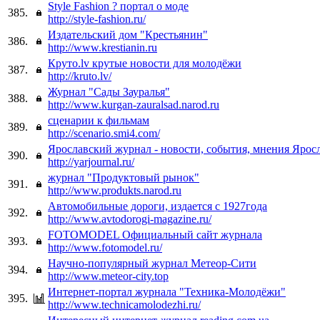
Style Fashion ? портал о моде
385.
http://style-fashion.ru/
Издательский дом "Крестьянин"
386.
http://www.krestianin.ru
Круто.lv крутые новости для молодёжи
387.
http://kruto.lv/
Журнал "Сады Зауралья"
388.
http://www.kurgan-zauralsad.narod.ru
сценарии к фильмам
389.
http://scenario.smi4.com/
Ярославский журнал - новости, события, мнения Ярос
390.
http://yarjournal.ru/
журнал "Продуктовый рынок"
391.
http://www.produkts.narod.ru
Автомобильные дороги, издается с 1927года
392.
http://www.avtodorogi-magazine.ru/
FOTOMODEL Официальный сайт журнала
393.
http://www.fotomodel.ru/
Научно-популярный журнал Метеор-Сити
394.
http://www.meteor-city.top
Интернет-портал журнала "Техника-Молодёжи"
395.
http://www.technicamolodezhi.ru/