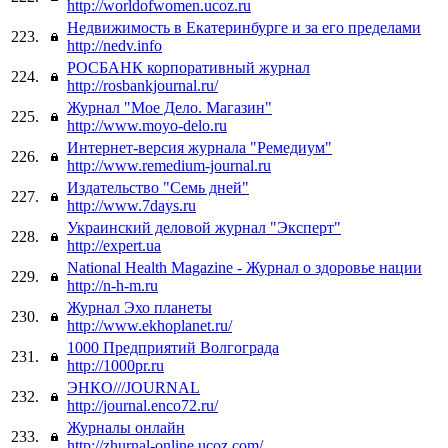
http://worldofwomen.ucoz.ru
Недвижимость в Екатеринбурге и за его пределами
223.
http://nedv.info
РОСБАНК корпоративный журнал
224.
http://rosbankjournal.ru/
Журнал "Мое Дело. Магазин"
225.
http://www.moyo-delo.ru
Интернет-версия журнала "Ремедиум"
226.
http://www.remedium-journal.ru
Издательство "Семь дней"
227.
http://www.7days.ru
Украинский деловой журнал "Эксперт"
228.
http://expert.ua
National Health Magazine - Журнал о здоровье нации
229.
http://n-h-m.ru
Журнал Эхо планеты
230.
http://www.ekhoplanet.ru/
1000 Предприятий Волгограда
231.
http://1000pr.ru
ЭНКО///JOURNAL
232.
http://journal.enco72.ru/
Журналы онлайн
233.
http://zhurnal-online.ucoz.com/