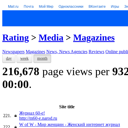
Mail.ru
Почта
Мой Мир
Одноклассники
ВКонтакте
Игры
З
Rating
>
Media
>
Magazines
Newspapers
Magazines
News, News Agencies
Reviews
Online publi
day
week
month
216,678
page views per
93
00:00
.
Site title
Журнал 60-е!
221.
http://m60-e.narod.ru
W of W - Мир женщин - Женский интернет журнал
222.