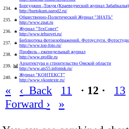
Боргуджин -Токум (Краеведческий журнал Забайкалья)
234.
http://burtokum.narod2.ru/
Общественно-Политический Журнал "ЗНАТЬ"
235.
http://www.znat.ru
Журнал "ТехСовет"
236.
http://www.tehsovet.ru/
Библиотека фотоизображений. Фотоуслуги. Фотостуди
237.
http://www.top-foto.ru/
Профиль - еженедельный журнал
238.
http://www.profile.ru
Архитектура и строительство Омской области
239.
http://www.ais55.infomsk.ru/
Журнал "KОНТЕКСТ"
240.
http://www.vkontexte.ru/
«
‹
Back
11
· 12 ·
13
›
»
Forward