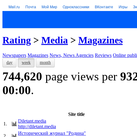
Mail.ru
Почта
Мой Мир
Одноклассники
ВКонтакте
Игры
З
Rating
>
Media
>
Magazines
Newspapers
Magazines
News, News Agencies
Reviews
Online publi
day
week
month
744,620
page views per
93
00:00
.
Site title
Diletant.media
1.
http://diletant.media
Исторический журнал "Родина"
2.