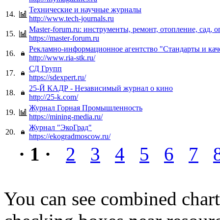
Технические и научные журналы
14.
http://www.tech-journals.ru
Master-forum.ru: инструменты, ремонт, отопление, сад, о
15.
https://master-forum.ru
Рекламно-информационное агентство "Стандарты и кач
16.
http://www.ria-stk.ru/
СД Групп
17.
https://sdexpert.ru/
25-Й КАДР - Независимый журнал о кино
18.
http://25-k.com/
Журнал Горная Промышленность
19.
https://mining-media.ru/
Журнал "ЭкоГрад"
20.
https://ekogradmoscow.ru/
· 1 ·
2
3
4
5
6
7
You can see combined chart