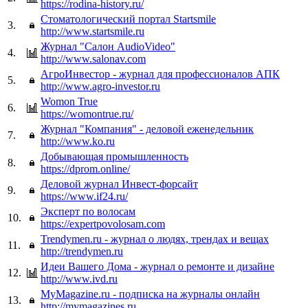
https://rodina-history.ru/
Стоматологический портал Startsmile
3.
http://www.startsmile.ru
Журнал "Салон AudioVideo"
4.
http://www.salonav.com
АгроИнвестор - журнал для профессионалов АПК
5.
http://www.agro-investor.ru
Womon True
6.
https://womontrue.ru/
Журнал "Компания" - деловой еженедельник
7.
http://www.ko.ru
Добывающая промышленность
8.
https://dprom.online/
Деловой журнал Инвест-форсайт
9.
https://www.if24.ru/
Эксперт по волосам
10.
https://expertpovolosam.com
Trendymen.ru - журнал о людях, трендах и вещах
11.
http://trendymen.ru
Идеи Вашего Дома - журнал о ремонте и дизайне
12.
http://www.ivd.ru
MyMagazine.ru - подписка на журналы онлайн
13.
http://mymagazines.ru