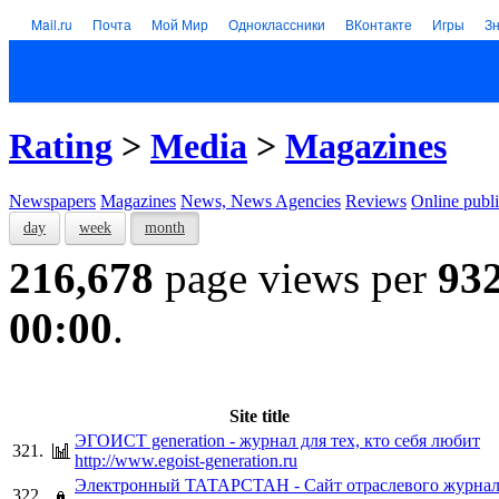
Mail.ru
Почта
Мой Мир
Одноклассники
ВКонтакте
Игры
З
Rating
>
Media
>
Magazines
Newspapers
Magazines
News, News Agencies
Reviews
Online publi
day
week
month
216,678
page views per
93
00:00
.
Site title
ЭГОИСТ generation - журнал для тех, кто себя любит
321.
http://www.egoist-generation.ru
Электронный ТАТАРСТАН - Сайт отраслевого журнал
322.