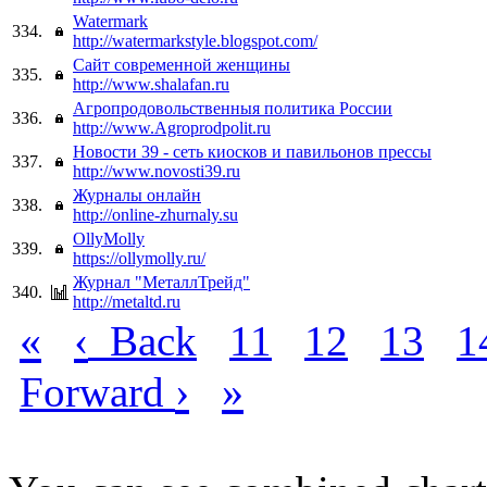
Watermark
334.
http://watermarkstyle.blogspot.com/
Cайт современной женщины
335.
http://www.shalafan.ru
Агропродовольственныя политика России
336.
http://www.Agroprodpolit.ru
Новости 39 - сеть киосков и павильонов прессы
337.
http://www.novosti39.ru
Журналы онлайн
338.
http://online-zhurnaly.su
OllyMolly
339.
https://ollymolly.ru/
Журнал "МеталлТрейд"
340.
http://metaltd.ru
«
‹
Back
11
12
13
1
›
»
Forward