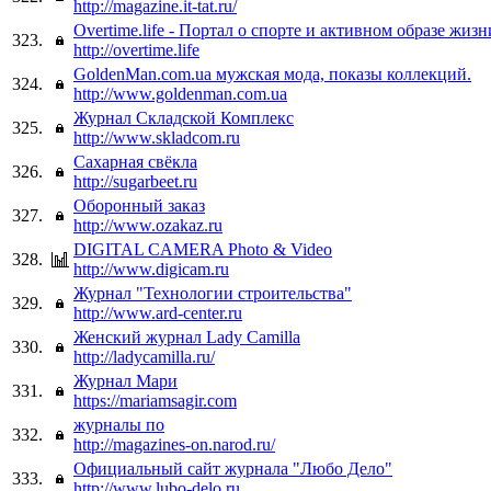
http://magazine.it-tat.ru/
Overtime.life - Портал о спорте и активном образе жизн
323.
http://overtime.life
GoldenMan.com.ua мужская мода, показы коллекций.
324.
http://www.goldenman.com.ua
Журнал Складской Комплекс
325.
http://www.skladcom.ru
Сахарная свёкла
326.
http://sugarbeet.ru
Оборонный заказ
327.
http://www.ozakaz.ru
DIGITAL CAMERA Photo & Video
328.
http://www.digicam.ru
Журнал "Технологии строительства"
329.
http://www.ard-center.ru
Женский журнал Lady Camilla
330.
http://ladycamilla.ru/
Журнал Мари
331.
https://mariamsagir.com
журналы по
332.
http://magazines-on.narod.ru/
Официальный сайт журнала "Любо Дело"
333.
http://www.lubo-delo.ru