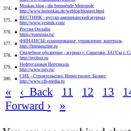
Moskau blog - die brennende Metropole
374.
http://www.inmoskau.de/weblog/blogger.html
ВЕСТНИК - русско-американский журнал
375.
http://www.vestnik.com/
Россия Онлайн
376.
https://rusrussia.ru/
ФИНАНСЫ: планирование, управление, контроль
377.
http://finmagazine.ru
Свадебное обозрение - журнал г. Саратова. ЗАГСы г. С
378.
http://svoboz.ru
Нефтегазовая Вертикаль
379.
http://www.ngv.ru/
СИБ - Строительство. Инвестиции. Бизнес
380.
http://www.cib-media.ru
«
‹
Back
11
12
13
1
›
»
Forward