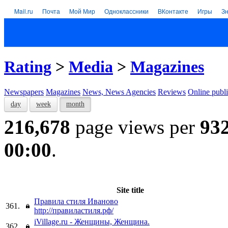
Mail.ru
Почта
Мой Мир
Одноклассники
ВКонтакте
Игры
З
Rating
>
Media
>
Magazines
Newspapers
Magazines
News, News Agencies
Reviews
Online publi
day
week
month
216,678
page views per
93
00:00
.
Site title
Правила стиля Иваново
361.
http://правиластиля.рф/
iVillage.ru - Женщины, Женщина.
362.