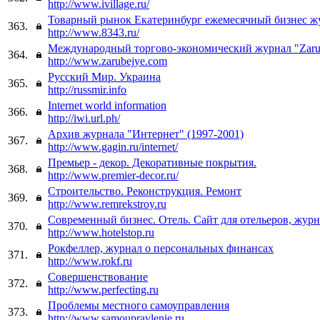
http://www.ivillage.ru/
Товарный рынок Екатеринбург ежемесячный бизнес ж
363.
http://www.8343.ru/
Международный торгово-экономический журнал "Zaru
364.
http://www.zarubejye.com
Русский Мир. Украина
365.
http://russmir.info
Internet world information
366.
http://iwi.url.ph/
Архив журнала "Интернет" (1997-2001)
367.
http://www.gagin.ru/internet/
Премьер - декор. Декоративные покрытия.
368.
http://www.premier-decor.ru/
Строительство. Реконструкция. Ремонт
369.
http://www.remrekstroy.ru
Современный бизнес. Отель. Сайт для отельеров, жур
370.
http://www.hotelstop.ru
Рокфеллер, журнал о персональных финансах
371.
http://www.rokf.ru
Совершенствование
372.
http://www.perfecting.ru
Проблемы местного самоуправления
373.
http://www.samoupravlenie.ru