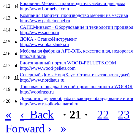
Боровичи-Мебель - производитель мебели для дома
412.
http://www.bormebel.com
Компания Паритет- производство мебели из массива
413.
http://www.paritetmebel.ru
САПЕМинвест - Оборудование и технологии производ
414.
http://www.sapem.ru
ДОКА - СтанкоИнструмент
415.
http://www.doka-stanki.ru
Мебельная фабрика АРТ-ЭЛЬ, качественная, недорогая
416.
http://artlm.ru/
Биотопливный портал WOOD-PELLETS.COM
417.
http://www.wood-pellets.com
Северный Дом - НордХаус. Строительство коттеджей
418.
http://www.nordhaus.ru
Торговая площадка Лесной промышленности WOODR
419.
http://woodruss.ru
Древопил - деревообрабатывающее оборудование и ин
420.
http://www.raspilovka.narod.ru
«
‹
Back
· 21 ·
22
23
›
»
Forward