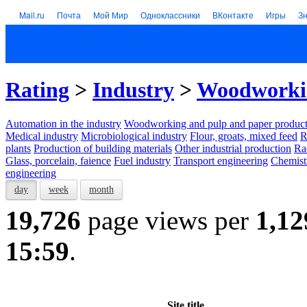
Mail.ru
Почта
Мой Мир
Одноклассники
ВКонтакте
Игры
З
Rating
>
Industry
>
Woodworkin
Automation in the industry
Woodworking and pulp and paper product
Medical industry
Microbiological industry
Flour, groats, mixed feed
R
plants
Production of building materials
Other industrial production
Ra
Glass, porcelain, faience
Fuel industry
Transport engineering
Chemist
engineering
day
week
month
19,726
page views per
1,12
15:59
.
Site title