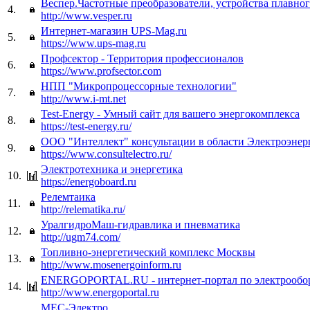
Веспер.Частотные преобразователи, устройства плавног
4.
http://www.vesper.ru
Интернет-магазин UPS-Mag.ru
5.
https://www.ups-mag.ru
Профсектор - Территория профессионалов
6.
https://www.profsector.com
НПП "Микропроцессорные технологии"
7.
http://www.i-mt.net
Test-Energy - Умный сайт для вашего энергокомплекса
8.
https://test-energy.ru/
ООО "Интеллект" консультации в области Электроэнер
9.
https://www.consultelectro.ru/
Электротехника и энергетика
10.
https://energoboard.ru
Релемтаика
11.
http://relematika.ru/
УралгидроМаш-гидравлика и пневматика
12.
http://ugm74.com/
Топливно-энергетический комплекс Москвы
13.
http://www.mosenergoinform.ru
ENERGOPORTAL.RU - интернет-портал по электрообо
14.
http://www.energoportal.ru
МЕС-Электро