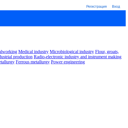
Регистрация
Вход
alworking
Medical industry
Microbiological industry
Flour, groats,
dustrial production
Radio-electronic industry and instrument making
tallurgy
Ferrous metallurgy
Power engineering