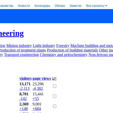
накомства
Новости
Календарь
Облако
Заметки
Все проекты
neering
ion
Mining industry
Light industry
Forestry
Machine building and met
roduction of treatment plants
Production of building materials
Other in
ry
Transport engineering
Chemistry and petrochemistry
Non-ferrous me
visitors
page views
13,171
23,296
-2,113
-4,382
8,701
15,441
-142
+55
2,369
9,001
+148
+684