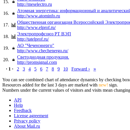
15.
http://meselectro.ru
Атомная энергетика: информационный и аналитический
16.
http://www.atominfo.ru
Общественная организация Всероссийский Электропр
17.
http://www.elprof.ru/
Электропрофсоюз РТ ВЭП
18.
http://tatelprof.ru/
АО "Чеченэнерго"
19.
http://www.chechenergo.ru/
Светодиодная продукция.
20.
http://promsignal.com
›
»
· 1 ·
2
3
4
5
6
7
8
9
10
Forward
You can see combined chart of attendance dynamics by checking boxes 
Resources added for the last 3 days are marked with
new!
sign.
Numbers under the current values of visitors and visits mean changings
API
Help
Feedback
License agreement
Privacy policy
About Mail.ru