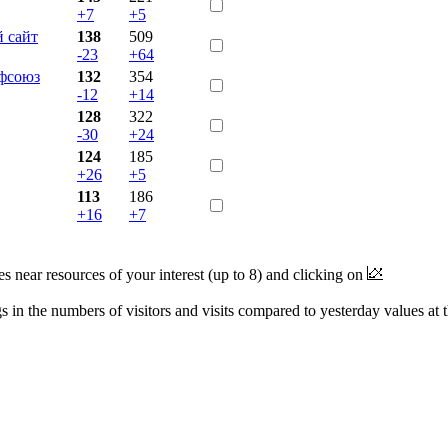
+7
+5
 сайт
138
509
-23
+64
офсоюз
132
354
-12
+14
128
322
-30
+24
124
185
+26
+5
113
186
+16
+7
near resources of your interest (up to 8) and clicking on
 in the numbers of visitors and visits compared to yesterday values at 