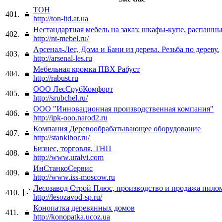
ТОН
401.
http://ton-ltd.at.ua
Нестандартная мебель на заказ: шкафы-купе, распашн
402.
http://nt-mebel.ru/
Арсенал-Лес, Дома и Бани из дерева. Резьба по дереву.
403.
http://arsenal-les.ru
Мебельная кромка ПВХ Рабуст
404.
http://rabust.ru
ООО ЛесСрубКомфорт
405.
http://srubchel.ru/
ООО "Инновационная производственная компания"
406.
http://ipk-ooo.narod2.ru
Компания Деревообрабатывающее оборудование
407.
http://stankibor.ru/
Бизнес, торговля, ТНП
408.
http://www.uralvi.com
ИнСтанкоСервис
409.
http://www.iss-moscow.ru
Лесозавод Строй Плюс, производство и продажа пило
410.
http://lesozavod-sp.ru/
Конопатка деревянных домов
411.
http://konopatka.ucoz.ua