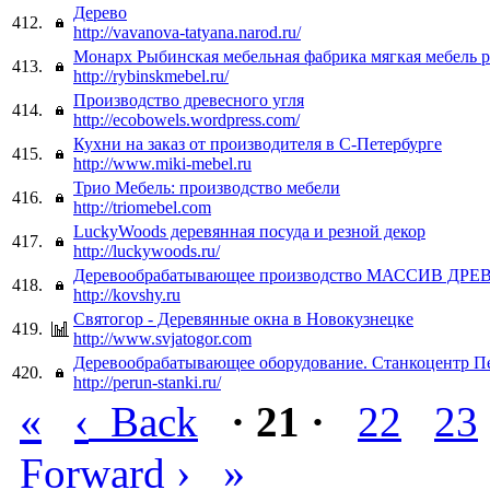
Дерево
412.
http://vavanova-tatyana.narod.ru/
Монарх Рыбинская мебельная фабрика мягкая мебель р
413.
http://rybinskmebel.ru/
Производство древесного угля
414.
http://ecobowels.wordpress.com/
Кухни на заказ от производителя в С-Петербурге
415.
http://www.miki-mebel.ru
Трио Мебель: производство мебели
416.
http://triomebel.com
LuckyWoods деревянная посуда и резной декор
417.
http://luckywoods.ru/
Деревообрабатывающее производство МАССИВ ДР
418.
http://kovshy.ru
Святогор - Деревянные окна в Новокузнецке
419.
http://www.svjatogor.com
Деревообрабатывающее оборудование. Станкоцентр П
420.
http://perun-stanki.ru/
«
‹
Back
· 21 ·
22
23
›
»
Forward