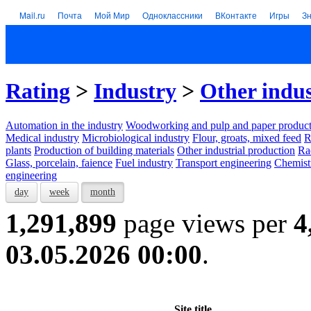
Mail.ru
Почта
Мой Мир
Одноклассники
ВКонтакте
Игры
З
Rating
>
Industry
>
Other indus
Automation in the industry
Woodworking and pulp and paper product
Medical industry
Microbiological industry
Flour, groats, mixed feed
R
plants
Production of building materials
Other industrial production
Ra
Glass, porcelain, faience
Fuel industry
Transport engineering
Chemist
engineering
day
week
month
1,291,899
page views per
4
03.05.2026 00:00
.
Site title