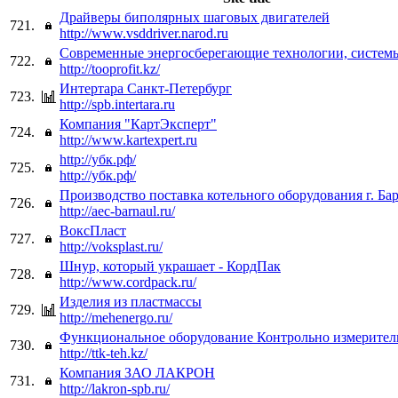
Драйверы биполярных шаговых двигателей
721.
http://www.vsddriver.narod.ru
Современные энергосберегающие технологии, систем
722.
http://tooprofit.kz/
Интертара Санкт-Петербург
723.
http://spb.intertara.ru
Компания "КартЭксперт"
724.
http://www.kartexpert.ru
http://убк.рф/
725.
http://убк.рф/
Производство поставка котельного оборудования г. Ба
726.
http://aec-barnaul.ru/
ВоксПласт
727.
http://voksplast.ru/
Шнур, который украшает - КордПак
728.
http://www.cordpack.ru/
Изделия из пластмассы
729.
http://mehenergo.ru/
Функциональное оборудование Контрольно измерите
730.
http://ttk-teh.kz/
Компания ЗАО ЛАКРОН
731.
http://lakron-spb.ru/