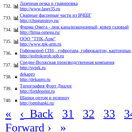
Лазерная резка и гравировка
732.
http://www.laser35.ru
Сварные фасонные части из ВЧШГ
733.
http://chugunstroy.ru/
Фирма Омега - люк канализационный, ковер газовый
734.
http://firma-omega.ru/
ООО "ТПК-Арм"
735.
http://www.tpk-arm.ru
Гофрокороб СПб - гофротара, гофрокартон, картонные
736.
http://gofrokorob.spb.ru
Средне-Волжская производственная компания
737.
http://svprk.ru
dekapro
738.
http://dekapro.ru
Типография Форт Диалог
739.
http://fortdeprint.ru
Шапки оптом и розницу
740.
http://optshapki.ru/
«
‹
Back
31
32
33
3
›
»
Forward