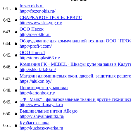
frezer.okis.ru
641.
http://frezer.okis.ru/
СВАРКАКОНТРОЛЬСЕРВИС
642.
http://www.sks-yug.ru/
ООО Песок
643.
http://pesokltd.ru
Оборудование для коммунальной техники ООО "ПР
644.
http://profi-t.com/
ООО Плиз-1
645.
http://termoplast63.ru/
Компания FK - MEBEL - Шкафы купе на заказ в Калуге
646.
http://shkaf.fk40.ru/
Магазин алюминиевых окон, дверей, защитных решето
647.
https://alukon.by/
Производство упаковки
648.
http://kartonbox.ru/
ТФ "Маяк" - фильтровальные ткани и другие техничес
649.
http://www.tf-mayak.ru
Вышивальные нитки Allegro
650.
http://vishivalnienitki.ru/
Кузбасс сварка
651.
http://kuzbass-svarka.ru