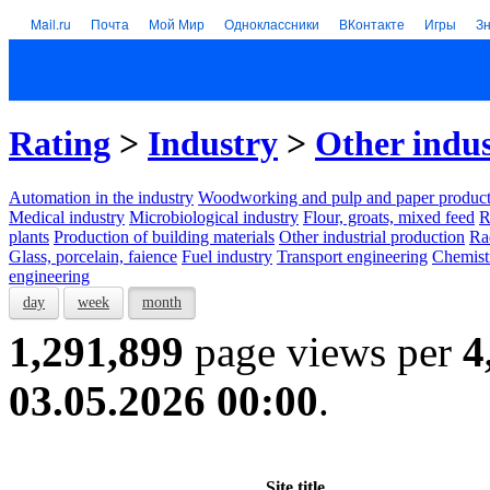
Mail.ru
Почта
Мой Мир
Одноклассники
ВКонтакте
Игры
З
Rating
>
Industry
>
Other indus
Automation in the industry
Woodworking and pulp and paper product
Medical industry
Microbiological industry
Flour, groats, mixed feed
R
plants
Production of building materials
Other industrial production
Ra
Glass, porcelain, faience
Fuel industry
Transport engineering
Chemist
engineering
day
week
month
1,291,899
page views per
4
03.05.2026 00:00
.
Site title