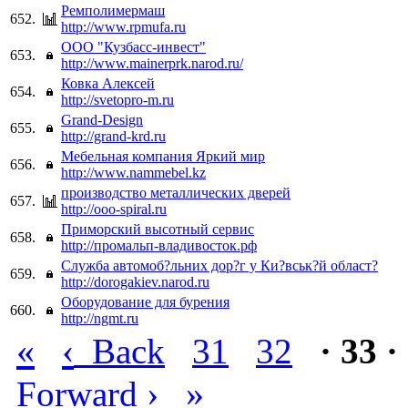
Ремполимермаш
652.
http://www.rpmufa.ru
ООО "Кузбасс-инвест"
653.
http://www.mainerprk.narod.ru/
Ковка Алексей
654.
http://svetopro-m.ru
Grand-Design
655.
http://grand-krd.ru
Мебельная компания Яркий мир
656.
http://www.nammebel.kz
производство металлических дверей
657.
http://ooo-spiral.ru
Приморский высотный сервис
658.
http://промальп-владивосток.рф
Служба автомоб?льних дор?г у Ки?вськ?й област?
659.
http://dorogakiev.narod.ru
Оборудование для бурения
660.
http://ngmt.ru
«
‹
Back
31
32
· 33 ·
›
»
Forward