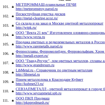
МЕТПРОММАШ-плавильные ПЕЧИ
101.
http://metpromstroy.narod.ru
Пескоструйная очистка дисков
102.
http://metal-clearing.ucoz.ru/
Со склада и на заказ в Москве цветной металлопрокат
103.
http://wtpk.ru/
ООО "Векта 21 век" Изготовленеи оловянно-свинцов
104.
http://www.vecta.ru
Продажа цветных и редкоземельных металлов в России
105.
http://www.raremetalls.narod.ru
Ферросплавы. Ферромолибден. Ферровольфрам. Хром 
106.
http://metall-expert.ru/
ООО "Гранд-Ресурс", лом цветных металлов, сплавы 
107.
http://www.grandresurs.ru
LibMetal.ru - Справочник по цветным металлам
108.
http://libmetal.ru
Прием металлолома в Краснодаре Кубмет
109.
http://kubmet23.ru/
СЕВЗАПМЕТАЛЛ - цветной металлопрокат в городе б
110.
http://www.sevzapmetal.spb.ru
ООО ПКП Продмаш
111.
http://pkpprodmash.ru/