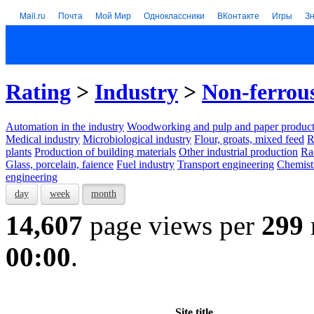
Mail.ru
Почта
Мой Мир
Одноклассники
ВКонтакте
Игры
З
Rating
>
Industry
>
Non-ferrou
Automation in the industry
Woodworking and pulp and paper product
Medical industry
Microbiological industry
Flour, groats, mixed feed
R
plants
Production of building materials
Other industrial production
Ra
Glass, porcelain, faience
Fuel industry
Transport engineering
Chemist
engineering
day
week
month
14,607
page views per
299
00:00
.
Site title