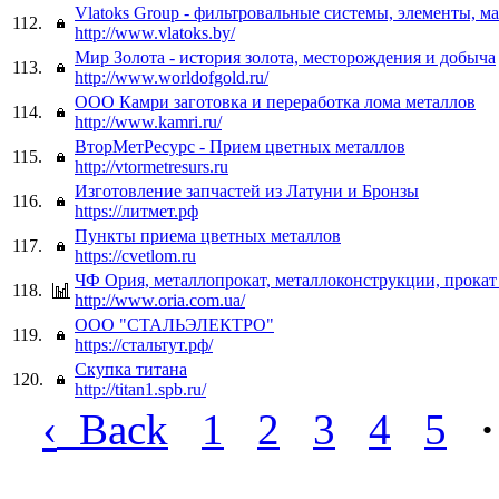
Vlatoks Group - фильтровальные системы, элементы, м
112.
http://www.vlatoks.by/
Мир Золота - история золота, месторождения и добыча
113.
http://www.worldofgold.ru/
ООО Камри заготовка и переработка лома металлов
114.
http://www.kamri.ru/
ВторМетРесурс - Прием цветных металлов
115.
http://vtormetresurs.ru
Изготовление запчастей из Латуни и Бронзы
116.
https://литмет.рф
Пункты приема цветных металлов
117.
https://cvetlom.ru
ЧФ Ория, металлопрокат, металлоконструкции, прокат
118.
http://www.oria.com.ua/
ООО "СТАЛЬЭЛЕКТРО"
119.
https://стальтут.рф/
Скупка титана
120.
http://titan1.spb.ru/
‹
Back
1
2
3
4
5
·