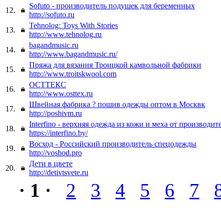
Sofuto - производитель подушек для беременных
12.
http://sofuto.ru
Tehnolog: Toys With Stories
13.
http://www.tehnolog.ru
bagandmusic.ru
14.
http://www.bagandmusic.ru/
Пряжа для вязания Троицкой камвольной фабрики
15.
http://www.troitskwool.com
ОСТТЕКС
16.
http://www.osttex.ru
Швейная фабрика ? пошив одежды оптом в Москвк
17.
http://poshivm.ru
Interfino - верхняя одежда из кожи и меха от производит
18.
https://interfino.by/
Восход - Российский производитель спецодежды
19.
http://voshod.pro
Дети в цвете
20.
http://detivtsvete.ru
· 1 ·
2
3
4
5
6
7