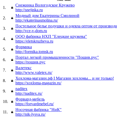
Снежинка Вологодское Кружево
1.
http://snejinka.ru
Модный дом Екатерины Смолиной
2.
http://ekaterinasmolina.ru/
Постельное белье подушки и одеяла оптом от производ
3.
http://vce-v-dom.ru
ООО фабрика НХП "Елецкие кружева"
4.
https://eletskruzheva.ru
Формика
5.
http://formika.tomsk.ru
Портал легкой промышленности "Пошив.рус"
6.
https://пошив.рус
Валетекс
7.
http://www.valetex.ru/
Хохлома-магазин.рф I Магазин хохломы... и не только!
8.
https://xoxloma-magazin.ru/
naditex
9.
http://naditex.ru/
Форвард-мебель
10.
https://forvardmebel.ru/
Носочная фабрика "НиК"
11.
http://nik-lysva.ru/