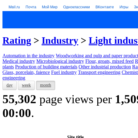
Mail.ru
Почта
Мой Мир
Одноклассники
ВКонтакте
Игры
З
Rating
>
Industry
>
Light indus
Automation in the industry
Woodworking and pulp and paper product
Medical industry
Microbiological industry
Flour, groats, mixed feed
R
plants
Production of building materials
Other industrial production
Ra
Glass, porcelain, faience
Fuel industry
Transport engineering
Chemist
engineering
day
week
month
55,302
page views per
1,50
00:00
.
Site title