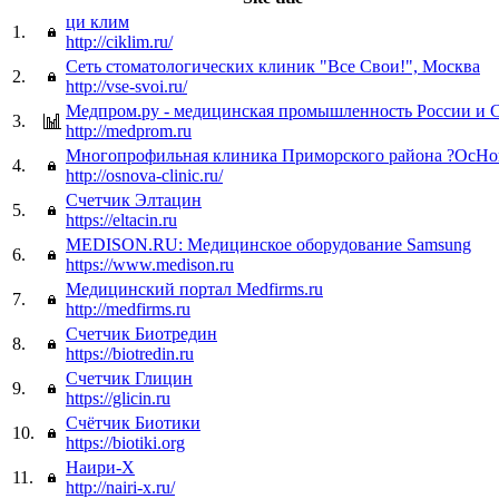
ци клим
1.
http://ciklim.ru/
Сеть стоматологических клиник "Все Свои!", Москва
2.
http://vse-svoi.ru/
Медпром.ру - медицинская промышленность России и
3.
http://medprom.ru
Многопрофильная клиника Приморского района ?ОсНо
4.
http://osnova-clinic.ru/
Счетчик Элтацин
5.
https://eltacin.ru
MEDISON.RU: Медицинское оборудование Samsung
6.
https://www.medison.ru
Медицинский портал Medfirms.ru
7.
http://medfirms.ru
Счетчик Биотредин
8.
https://biotredin.ru
Счетчик Глицин
9.
https://glicin.ru
Счётчик Биотики
10.
https://biotiki.org
Наири-Х
11.
http://nairi-x.ru/