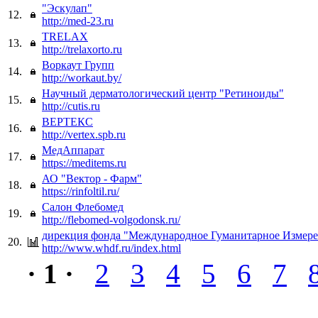
"Эскулап"
12.
http://med-23.ru
TRELAX
13.
http://trelaxorto.ru
Воркаут Групп
14.
http://workaut.by/
Научный дерматологический центр "Ретиноиды"
15.
http://cutis.ru
ВЕРТЕКС
16.
http://vertex.spb.ru
МедАппарат
17.
https://meditems.ru
АО "Вектор - Фарм"
18.
https://rinfoltil.ru/
Салон Флебомед
19.
http://flebomed-volgodonsk.ru/
дирекция фонда "Международное Гуманитарное Измер
20.
http://www.whdf.ru/index.html
· 1 ·
2
3
4
5
6
7