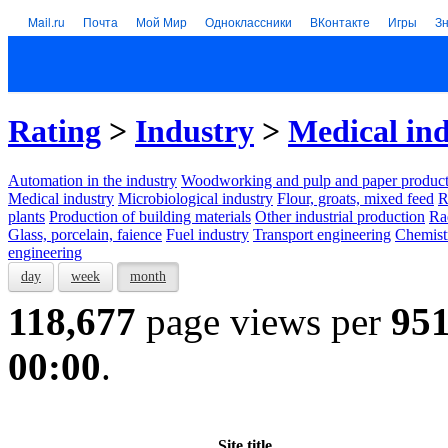
Mail.ru
Почта
Мой Мир
Одноклассники
ВКонтакте
Игры
З
Rating
>
Industry
>
Medical in
Automation in the industry
Woodworking and pulp and paper product
Medical industry
Microbiological industry
Flour, groats, mixed feed
R
plants
Production of building materials
Other industrial production
Ra
Glass, porcelain, faience
Fuel industry
Transport engineering
Chemist
engineering
day
week
month
118,677
page views per
95
00:00
.
Site title