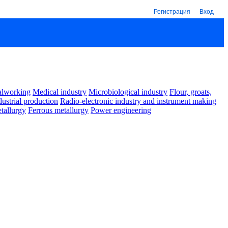
Регистрация
Вход
alworking
Medical industry
Microbiological industry
Flour, groats,
dustrial production
Radio-electronic industry and instrument making
tallurgy
Ferrous metallurgy
Power engineering