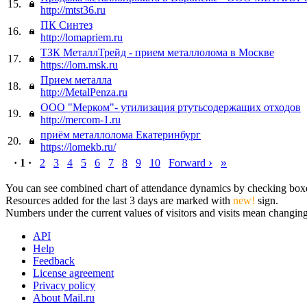
15.
http://mtst36.ru
ПК Синтез
16.
http://lomapriem.ru
ТЗК МеталлТрейд - прием металлолома в Москве
17.
https://lom.msk.ru
Прием металла
18.
http://MetalPenza.ru
ООО "Мерком"- утилизация ртутьсодержащих отходов
19.
http://mercom-1.ru
приём металлолома Екатеринбург
20.
https://lomekb.ru/
›
»
· 1 ·
2
3
4
5
6
7
8
9
10
Forward
You can see combined chart of attendance dynamics by checking boxes 
Resources added for the last 3 days are marked with
new!
sign.
Numbers under the current values of visitors and visits mean changings
API
Help
Feedback
License agreement
Privacy policy
About Mail.ru