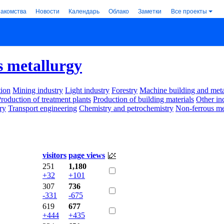
накомства
Новости
Календарь
Облако
Заметки
Все проекты
s metallurgy
ion
Mining industry
Light industry
Forestry
Machine building and met
roduction of treatment plants
Production of building materials
Other in
ry
Transport engineering
Chemistry and petrochemistry
Non-ferrous me
visitors
page views
251
1,180
+32
+101
307
736
-331
-675
619
677
+444
+435