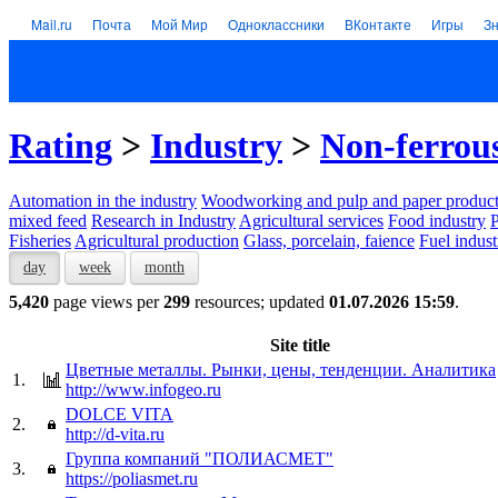
Mail.ru
Почта
Мой Мир
Одноклассники
ВКонтакте
Игры
З
Rating
>
Industry
>
Non-ferrou
Automation in the industry
Woodworking and pulp and paper product
mixed feed
Research in Industry
Agricultural services
Food industry
P
Fisheries
Agricultural production
Glass, porcelain, faience
Fuel indust
day
week
month
5,420
page views per
299
resources; updated
01.07.2026 15:59
.
Site title
Цветные металлы. Рынки, цены, тенденции. Аналитика
1.
http://www.infogeo.ru
DOLCE VITA
2.
http://d-vita.ru
Группа компаний "ПОЛИАСМЕТ"
3.
https://poliasmet.ru