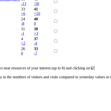
-13
-50
33
41
+6
+10
24
40
-8
0
31
38
-1
+3
4
37
+2
-4
26
33
0
-7
near resources of your interest (up to 8) and clicking on
 in the numbers of visitors and visits compared to yesterday values at 