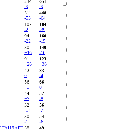
234
651
-9
-9
311
448
-53
-64
107
184
-2
-39
94
160
-22
-15
80
140
+16
-10
91
123
+26
+36
42
83
0
-4
56
66
+3
0
44
57
+3
-8
32
56
-14
-7
30
54
-1
-6
Л-СТАНДАРТ
38
49