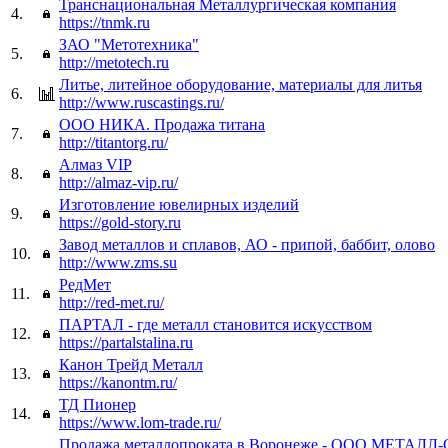
Транснациональная Металлургическая компания
4.
https://tnmk.ru
ЗАО "Метотехника"
5.
http://metotech.ru
Литье, литейное оборудование, материалы для литья
6.
http://www.ruscastings.ru/
ООО НИКА. Продажа титана
7.
http://titantorg.ru/
Алмаз VIP
8.
http://almaz-vip.ru/
Изготовление ювелирных изделий
9.
https://gold-story.ru
Завод металлов и сплавов, АО - припой, баббит, олово
10.
http://www.zms.su
РедМет
11.
http://red-met.ru/
ПАРТАЛ - где металл становится искусством
12.
https://partalstalina.ru
Канон Трейд Металл
13.
https://kanontm.ru/
ТД Пионер
14.
https://www.lom-trade.ru/
Продажа металлопроката в Воронеже - ООО МЕТАЛ