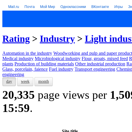
Mail.ru
Почта
Мой Мир
Одноклассники
ВКонтакте
Игры
З
Rating
>
Industry
>
Light indus
Automation in the industry
Woodworking and pulp and paper product
Medical industry
Microbiological industry
Flour, groats, mixed feed
R
plants
Production of building materials
Other industrial production
Ra
Glass, porcelain, faience
Fuel industry
Transport engineering
Chemist
engineering
day
week
month
20,335
page views per
1,50
15:59
.
Site title