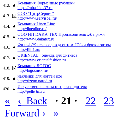
Компания Форменные рубашки
412.
https://rubashki-37.ru
ООО "ЦнтрСервис"
413.
http://www.servisbel.ru/
Компания Linen Line
414.
http://linenline.ru/
ООО ИП DAKA-TEX Производитель х/б пряжи
415.
http://www.dakatex.ru
Филл-1-Женская одежда оптом. Юбки брюки оптом
416.
http://fill-1.ru/
ORIENTAL - одежда для фитнеса
417.
http://www.orientalfashion.ru
Компания ЛОГОС
418.
http://logosmsk.ru/
наклейки для ногтей rize
419.
http://rizetm.narod.ru
Искусственная кожа от производителя
420.
http://pelle-tm.ru
«
‹
Back
· 21 ·
22
23
›
»
Forward