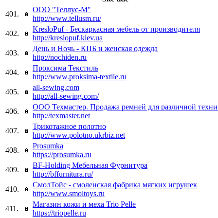
ООО "Теллус-М"
401.
http://www.tellusm.ru/
KresloPuf - Бескаркасная мебель от производителя
402.
http://kreslopuf.kiev.ua
День и Ночь - КПБ и женская одежда
403.
http://nochiden.ru
Проксима Текстиль
404.
http://www.proksima-textile.ru
all-sewing.com
405.
http://all-sewing.com/
ООО Техмастер. Продажа ремней для различной техн
406.
http://texmaster.net
Трикотажное полотно
407.
http://www.polotno.ukrbiz.net
Prosumka
408.
https://prosumka.ru
BF-Holding Мебельная Фурнитура
409.
http://bffurnitura.ru/
СмолТойс - смоленская фабрика мягких игрушек
410.
http://www.smoltoys.ru
Магазин кожи и меха Trio Pelle
411.
https://triopelle.ru