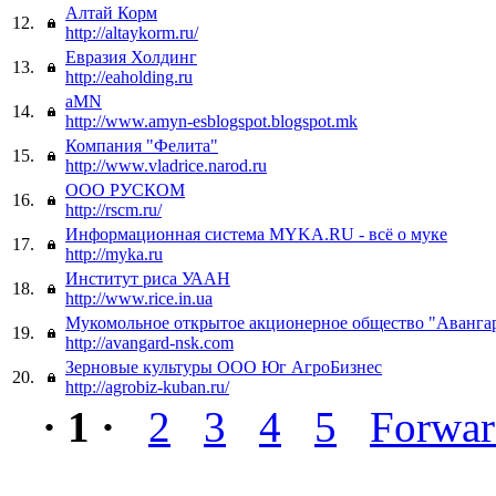
Алтай Корм
12.
http://altaykorm.ru/
Евразия Холдинг
13.
http://eaholding.ru
aMN
14.
http://www.amyn-esblogspot.blogspot.mk
Компания "Фелита"
15.
http://www.vladrice.narod.ru
ООО РУСКОМ
16.
http://rscm.ru/
Информационная система MYKA.RU - всё о муке
17.
http://myka.ru
Институт риса УААН
18.
http://www.rice.in.ua
Мукомольное открытое акционерное общество "Аванга
19.
http://avangard-nsk.com
Зерновые культуры ООО Юг АгроБизнес
20.
http://agrobiz-kuban.ru/
· 1 ·
2
3
4
5
Forwa