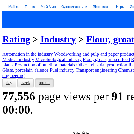
Mail.ru
Почта
Мой Мир
Одноклассники
ВКонтакте
Игры
З
Rating
>
Industry
>
Flour, groa
Automation in the industry
Woodworking and pulp and paper product
Medical industry
Microbiological industry
Flour, groats, mixed feed
R
plants
Production of building materials
Other industrial production
Ra
Glass, porcelain, faience
Fuel industry
Transport engineering
Chemist
engineering
day
week
month
77,556
page views per
91
re
00:00
.
Site title