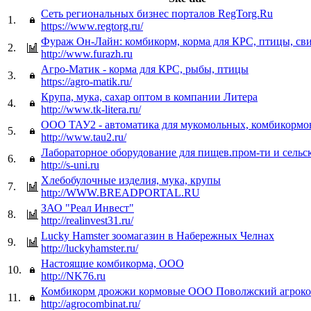
Сеть региональных бизнес порталов RegTorg.Ru
1.
https://www.regtorg.ru/
Фураж Он-Лайн: комбикорм, корма для КРС, птицы, св
2.
http://www.furazh.ru
Агро-Матик - корма для КРС, рыбы, птицы
3.
https://agro-matik.ru/
Крупа, мука, сахар оптом в компании Литера
4.
http://www.tk-litera.ru/
ООО ТАУ2 - автоматика для мукомольных, комбикормо
5.
http://www.tau2.ru/
Лабораторное оборудование для пищев.пром-ти и сельск
6.
http://s-uni.ru
Хлебобулочные изделия, мука, крупы
7.
http://WWW.BREADPORTAL.RU
ЗАО "Реал Инвест"
8.
http://realinvest31.ru/
Lucky Hamster зоомагазин в Набережных Челнах
9.
http://luckyhamster.ru/
Настоящие комбикорма, ООО
10.
http://NK76.ru
Комбикорм дрожжи кормовые ООО Поволжский агрок
11.
http://agrocombinat.ru/